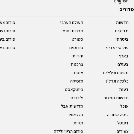
English
מדורים
חדשות
העולם הערבי
פורום צע
מבזקים
תרבות ופנאי
פורום נשו
ביטחוני
ספורט
פורום בי
פוליטי-מדיני
פורומים
פורום בי
בארץ
יהדות
בעולם
צרכנות
משפט ופלילים
אופנה
כלכלה ונדל"ן
מוסיקה
דעות
פיוטקאסט
חדשות המגזר
ילדודס
אוכל
מודעות אבל
כיפה שחורה
מזג אוויר
דיגיטל
תגיות
צעירים
פורום הריון ולידה