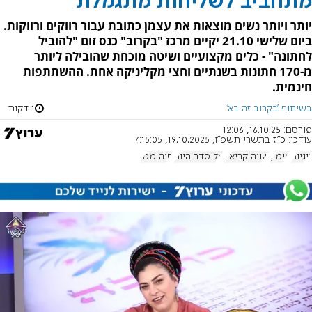
מתחביב לשליחות מתגמלת
יותר ויותר נשים מוצאות את עצמן כתובת עבור רווקים ורווקות.
ביום שלישי 21.10 יקיים מרכז "בקרוב" כנס זום "להוביל
לחתונה" - כלים מקצועיים ושיטה מוכחת שהובילה ליותר
מ-170 חתונות בשנתיים וחצי מקליניקה אחת. ההשתתפות
חינמית.
בשיתוף 'בקרוב זה בא'
1 דקות
פורסם:
16.10.25, 12:06
עודכן:
כ"ז בתשרי תשפ"ו, 19.10.2025, 7:15:05
זוגיות
אימון
שווה קריאה
על סדר היום
חיה ממן