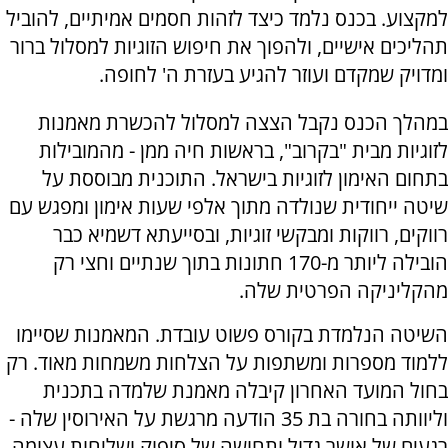
למקצוע. בכנס נלמד כיצד לזהות חסמים אמיתיים, להוביל
תהליכים אישיים, ולהפוך את חיפוש הזוגיות למסלול ברור
ומדויק שמקדם ועוזר להגיע בעזרת ה' לחופה.
במהלך הכנס נקבל הצצה למסלול להכשרת מאמנות
לזוגיות מבית "בקרוב", בראשות חיה ממן - מהמובילות
בתחום האימון לזוגיות בישראל. התוכנית מבוססת על
שיטה ייחודית שנולדה מתוך אלפי שעות אימון ומפגש עם
רווקים, רווקות ומבקשי זוגיות, ובסייעתא דשמיא כבר
הובילה ליותר מ-170 חתונות בתוך שנתיים וחצי רק
מהקליניקה הפרטית שלה.
השיטה הנלמדת בקורס פשוט עובדת. המאמנות שסיימו
ללמוד מספרות ומשתפות על הצלחות משמחות מאוד. רק
בחול המועד האחרון קיבלה מאמנת שלמדה בתכנית
וליוותה בחורה בת 35 הודעה מרגשת על האירוסין שלה -
רגעים של אושר גדול ותחושה של סיפוק ושליחות עצומה.