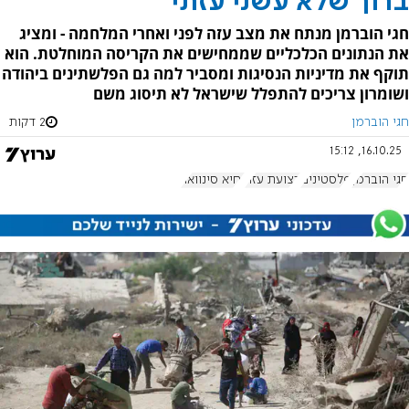
ברוך שלא עשני עזתי
חגי הוברמן מנתח את מצב עזה לפני ואחרי המלחמה - ומציג
את הנתונים הכלכליים שממחישים את הקריסה המוחלטת. הוא
תוקף את מדיניות הנסיגות ומסביר למה גם הפלשתינים ביהודה
ושומרון צריכים להתפלל שישראל לא תיסוג משם
חגי הוברמן
2 דקות
16.10.25, 15:12
חגי הוברמן
פלסטינים
רצועת עזה
יחיא סינוואר