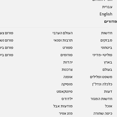
עברית
English
מדורים
חדשות
העולם הערבי
פורום צע
מבזקים
תרבות ופנאי
פורום נשו
ביטחוני
ספורט
פורום בי
פוליטי-מדיני
פורומים
פורום בי
בארץ
יהדות
בעולם
צרכנות
משפט ופלילים
אופנה
כלכלה ונדל"ן
מוסיקה
דעות
פיוטקאסט
חדשות המגזר
ילדודס
אוכל
מודעות אבל
כיפה שחורה
מזג אוויר