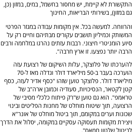
התקשורת לא קיימת, יש מחסור בחשמל, במים, במזון (כן,
גם במזון), בשירותי הבריאות, החינוך
והרווחה. למעשה בכל. אין מקומות עבודה במגזר הפרטי
המשותק וכמיליון תושבים עקורים מבתיהם וחיים רק על
סיוע הומניטרי חיצוני. רבבות עזתים נהרגו במלחמה ורבים
הרבה יותר נפצעו. זו ארץ חרבה".
להערכתו של פלוצקר, עלות השיקום של רצועת עזה
הוערכה בעבר ב-50 מיליארד דולר וגדלה מאז ל-70
מיליארד דולר. פלוצקר טוען שזהו "כסף אדיר לעזה, כסף
קטן לקטאר, הנסיכויות, סעודיה וכמובן ארה"ב של
טראמפ". הוא גם טוען ש"רק פיתוח כלכלי מסיבי של
הרצועה, תוך שיטוח מוחלט של מחנות הפליטים ובינוי
שכונות וערים במקומם, תוך ביטול מוחלט של אונר"א
ויצירת מקומות תעסוקה עסקיים במקומה, יסלול את הדרך
לביטול שלטון חמאס".