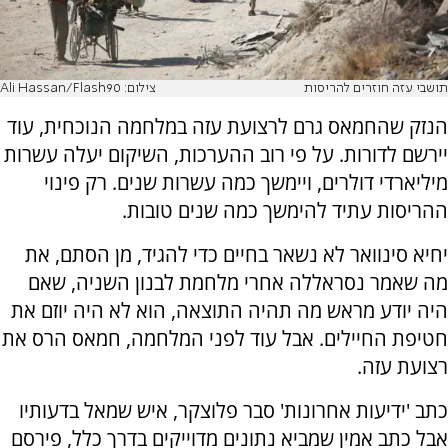
תושבי עזה חוזרים להריסות
צילום: Ali Hassan/Flash90
הנזק שהחמאס גרם לרצועת עזה במלחמה הנוכחית, עוד
יירשם לדורות. על פי רוב ההערכות, השיקום יעלה עשרות
מיליארדי דולרים, ויימשך כמה עשרות שנים. רק פינוי
ההריסות עתיד להימשך כמה שנים טובות.
יחיא סינוואר לא נשאר בחיים כדי להגיד, מן הסתם, את
מה שאמר נסראללה אחרי מלחמת לבנון השניה, שאם
היה יודע מראש מה תהיה התוצאה, הוא לא היה יוזם את
חטיפת החיילים. אבל עוד לפני המלחמה, חמאס הרס את
רצועת עזה.
כתב 'ידיעות אחרונות' סבר פלוצקר, איש שמאל בדעותיו
אבל כתב אמין שמביא נתונים מדוייקים בדרך כלל, פירסם