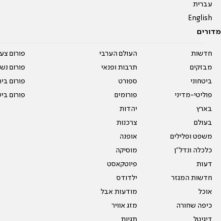
עברית
English
מדורים
חדשות
העולם הערבי
פורום צע
מבזקים
תרבות ופנאי
פורום נשו
ביטחוני
ספורט
פורום בי
פוליטי-מדיני
פורומים
פורום בי
בארץ
יהדות
בעולם
צרכנות
משפט ופלילים
אופנה
כלכלה ונדל"ן
מוסיקה
דעות
פיוטקאסט
חדשות המגזר
ילדודס
אוכל
מודעות אבל
כיפה שחורה
מזג אוויר
דיגיטל
תגיות