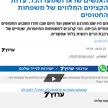
האנשים שראו ושמעו הכל: עדות
הקצינים המלווים של משפחות
החטופים
הם היו שם מהרגע הראשון ועד היום שבו חזרו השבוע החטופים
החיים הביתה. הכי קרובים למשפחות המיוסרות, שנתיים של
רכבת הרים רגשית בלתי אפשרית.
i24NEWS
18.10.25, 19:09
i24news
מבצע שבים לגבולם
העיניים והאוזניים של משפחות השבים: עדות הקצינים המלווים של משפחת מור,
אור ואהל
מצאתם טעות או פרסומת לא ראויה? דווחו לנו
פנו אלינו