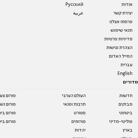
אודות
Pусский
יצירת קשר
عربية
פרסמו אצלנו
תנאי שימוש
מדיניות פרטיות
הצהרת נגישות
המייל האדום
עברית
English
מדורים
חדשות
העולם הערבי
פורום צע
מבזקים
תרבות ופנאי
פורום נשו
ביטחוני
ספורט
פורום בי
פוליטי-מדיני
פורומים
פורום בי
בארץ
יהדות