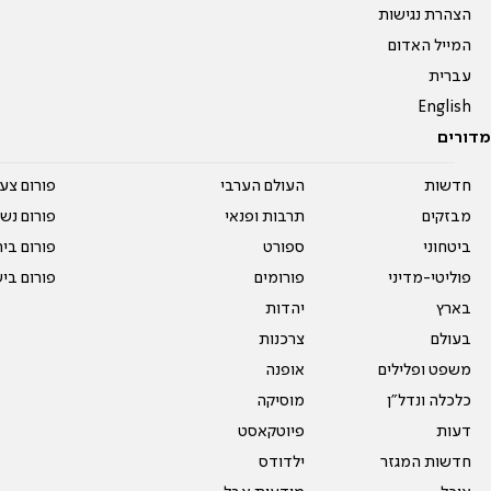
הצהרת נגישות
המייל האדום
עברית
English
מדורים
חדשות
העולם הערבי
פורום צע
מבזקים
תרבות ופנאי
פורום נשו
ביטחוני
ספורט
פורום בי
פוליטי-מדיני
פורומים
פורום בי
בארץ
יהדות
בעולם
צרכנות
משפט ופלילים
אופנה
כלכלה ונדל"ן
מוסיקה
דעות
פיוטקאסט
חדשות המגזר
ילדודס