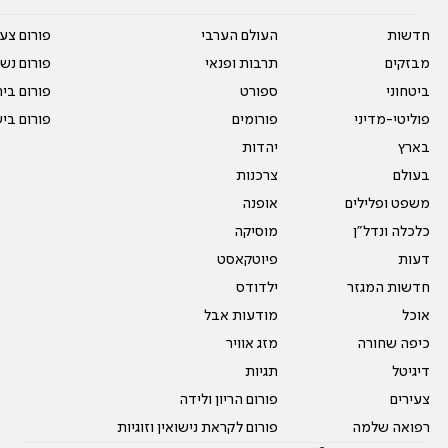
חדשות
העולם הערבי
פורום צע
מבזקים
תרבות ופנאי
פורום נשו
ביטחוני
ספורט
פורום בי
פוליטי-מדיני
פורומים
פורום בי
בארץ
יהדות
בעולם
צרכנות
משפט ופלילים
אופנה
כלכלה ונדל"ן
מוסיקה
דעות
פיוטקאסט
חדשות המגזר
ילדודס
אוכל
מודעות אבל
כיפה שחורה
מזג אוויר
דיגיטל
תגיות
צעירים
פורום הריון ולידה
רפואה שלמה
פורום לקראת נישואין וזוגיות