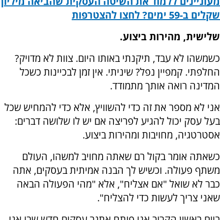
מעוניינים ללמוד את השיטה העסקית שהביאה מיליון
שקלים ב-59 ימים? לחצו להצטרפות
שלישית, מהירות ביצוע.
כשמשהו לא עבד, תיקנתי באותו היום. צוות לא מדויק?
החלפתי. קמפיין נפל? שיניתי. אין זמן לבכיינות כשכל
המדינה רואה אותך מתמודד.
אני לא מספר את זה כדי להשוויץ, אלא כדי להמחיש שכל
בעל עסק יכול להגיע לפריצה אם יש לו שלושה דברים:
אסטרטגיה, מחויבות ומהירות ביצוע.
כשאתה אומר בקול רם שאתה מחויב למשהו, העולם
משתף פעולה. וכשיש לך הבנה אמיתית בעסקים, אתה
כבר לא שואל "אם אצליח", אלא "מהי הפעולה הבאה
שאני צריך לעשות כדי להצליח".
ביום ראשון הקרוב אני פותח אתגר עסקים חדש שבו אני