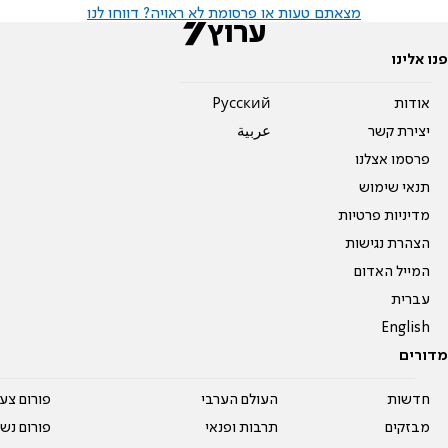
מצאתם טעות או פרסומת לא ראויה? דווחו לנו
פנו אלינו
אודות
Pусский
יצירת קשר
عربية
פרסמו אצלנו
תנאי שימוש
מדיניות פרטיות
הצהרת נגישות
המייל האדום
עברית
English
מדורים
חדשות
העולם הערבי
פורום צע
מבזקים
תרבות ופנאי
פורום נשו