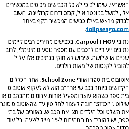
האשראי. שימו לב כי לא כל הכבישים מכוסים במכשירים
אלו, למשל במונטריאול, קנזס ודרום קרוליינה. חשוב
לבדוק מראש באילו כבישים המכשיר תקף באתר
.
tollpassgo.com
נתיבי
HOV
ו-
Carpool
: בכבישים מהירים רבים קיימים
נתיבים ייעודיים לרכבים עם מספר נוסעים מינימלי, לרוב
שניים או שלושה. שימוש לא חוקי בנתיבים אלו עלול
להוביל לקנסות של מאות דולרים.
אוטובוס בית ספר ואזורי
School Zone
: אחד הכללים
הקדושים ביותר בכבישי ארה"ב הוא לא לעקוף אוטובוס
בית ספר כשהוא עוצר ומפעיל אורות אדומים מהבהבים או
שילוט .“
STOP
” חובה לעצור לחלוטין עד שהאוטובוס סוגר
את השלט וכל הילדים חצו את הכביש. באזורים של בתי
ספר, יש להוריד את המהירות ל-15 מייל לשעה, כל עוד
רמזור צהוב מהבהב.