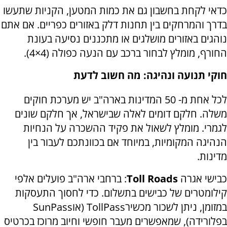
כדאי לקחת בחשבון גם את כמות המטען, הקניות שתעשו
בדרך והמרחקים בין תחנות דלק באזורים כפריים. אם אתם
נוהגים באזורים מושלגים או מתכננים נסיעה בעונת
החורף, מומלץ לבחור ברכב עם הנעה כפולה (4×4).
חוקי תנועה ונהיגה: מה חשוב לדעת
לכל אחת מ- 50 המדינות בארה"ב יש מערכת חוקים
משלה. חלקם דומים לאלה שבישראל, אך חלקם שונים
לגמרי. מומלץ לשאול את פקיד ההשכרה על הנחיות
הנהיגה המקומיות, במיוחד אם בכוונתכם לעבור בין
מדינות.
כבישי אגרה
Toll Roads
: ברחבי ארה"ב פועלים אלפי
קילומטרים של כבישים בתשלום. כדי לחסוך התעסקות
במזומן, ניתן לשכור מכשיר
TollPass
(או
SunPass
בפלורידה), שמאפשרים מעבר חופשי וחיוב מרוכז בכרטיס