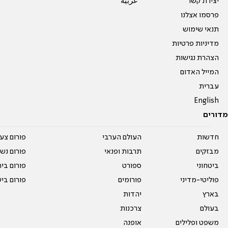
יצירת קשר
عربية
פרסמו אצלנו
תנאי שימוש
מדיניות פרטיות
הצהרת נגישות
המייל האדום
עברית
English
מדורים
חדשות
העולם הערבי
פורום צע
מבזקים
תרבות ופנאי
פורום נשו
ביטחוני
ספורט
פורום בי
פוליטי-מדיני
פורומים
פורום בי
בארץ
יהדות
בעולם
צרכנות
משפט ופלילים
אופנה