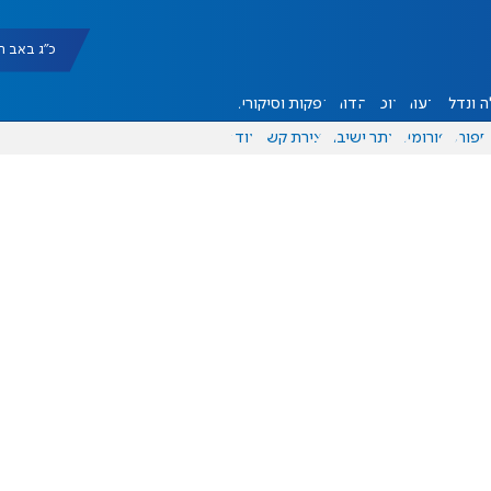
כ"ג באב תשפ"ו |
 ונדל"ן
דעות
אוכל
יהדות
הפקות וסיקורים
ספורט
פורומים
אתר ישיבה
יצירת קשר
עוד