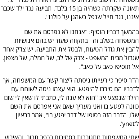
תאונה שקרתה כשהיה בן 15 בלבד. תביעה נגד ילד שכבר
איננו, נגד חייל שנפל כשהגן על כולנו".
בהמשך דבריו הוסיף: "אנחנו לא נפרסם את שם
המשפחה בשלב זה - בתקווה שעוד יש בהם אנושיות
להבין את גודל הטעות, ולבטל את התביעה. יש צדק אחד
שגדול מבית המשפט - צדק של לב, של חמלה, של מצפון.
אל תוסיפו כאב על כאב".
הדר סיפר כי רעייתו ניסתה ליצור קשר עם המשפחה, אך
לדבריו הם סירבו להיפגש. הוא עצמו ניסה לשוחח עם
הילד שנפצע אז: "הוא לא ענה לי, כתבתי לו שאין לי שום
כוונה לפגוע בו ואני מעריך שאם אני אפרסם את השם
שלו, הדבר הזה בסופו של דבר יפגע בו", אמר בראיון
ל'ynet'.
שתי המשפחות מתגוררות בסמיכות בכפר תבור, והאירוע