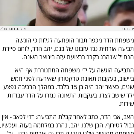
יהב הדר
צילום: דובר צה"ל
משפחת הדר מכפר תבור הופתעה לגלות כי הוגשה
תביעה אזרחית נגד עזבונו של בנם, יהב הדר, לוחם סיירת
הנח"ל שנהרג בקרב ברצועת עזה בינואר השנה.
התביעה הוגשה על ידי משפחה המתגוררת אף היא
ביישוב, בעקבות תאונת טרקטורון שאירעה לפני חמש
שנים, כאשר יהב היה בן 15 בלבד. במהלך הרכיבה נפצע
ילד שישב לצדו. בעקבות התאונה נגזרו על הדר עבודות
שירות.
האב, אבי הדר, כתב לאחר קבלת התביעה: "די לכאב - אין
גבול לטירוף. הבן שלנו, יהב, נהרג במלחמה בעזה. ועכשיו,
משפחה מהישוב שלנו הגישה תביעה אזרחית נגדו - על