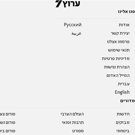
פנו אלינו
אודות
Pусский
יצירת קשר
عربية
פרסמו אצלנו
תנאי שימוש
מדיניות פרטיות
הצהרת נגישות
המייל האדום
עברית
English
מדורים
חדשות
העולם הערבי
פורום צע
מבזקים
תרבות ופנאי
פורום נשו
ביטחוני
ספורט
פורום בי