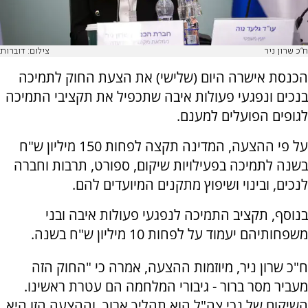
ח"כ שרון ניר
צילום: דוברות
הכנסת אישרה היום (שלישי) את הצעת החוק לתמיכה
בנכים ונפגעי פעולות איבה שתכפיל את תקציבי התמיכה
לגופים הפועלים למענם.
על פי ההצעה, המדינה תקצה לפחות 150 מיליון ש"ח
בשנה לתמיכה בפעילויות שיקום, ספורט, תרבות וחברה
לנכים, ובינוי ושיפוץ מתקנים המיועדים להם.
בנוסף, תקציב התמיכה לנפגעי פעולות איבה ובני
משפחותיהם יעמוד על לפחות 10 מיליון ש"ח בשנה.
ח"כ שרון ניר, מיוזמות ההצעה, אמרה כי "החוק הזה
מעביר מסר ברור - גיבורי המלחמה הם עטרת ראשינו.
השיקום של נכי צה"ל הוא תהליך ארוך, וההצעה הזו היא