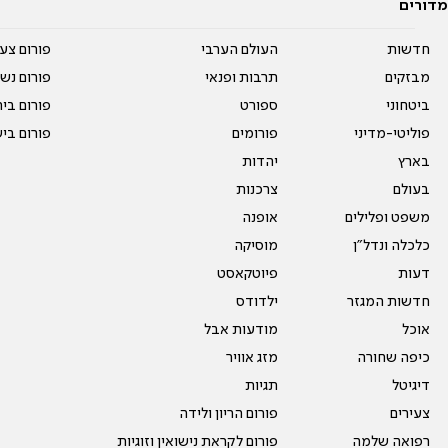
מדורים
חדשות
העולם הערבי
פורום צע
מבזקים
תרבות ופנאי
פורום נשו
ביטחוני
ספורט
פורום בי
פוליטי-מדיני
פורומים
פורום בי
בארץ
יהדות
בעולם
צרכנות
משפט ופלילים
אופנה
כלכלה ונדל"ן
מוסיקה
דעות
פיוטקאסט
חדשות המגזר
ילדודס
אוכל
מודעות אבל
כיפה שחורה
מזג אוויר
דיגיטל
תגיות
צעירים
פורום הריון ולידה
רפואה שלמה
פורום לקראת נישואין וזוגיות