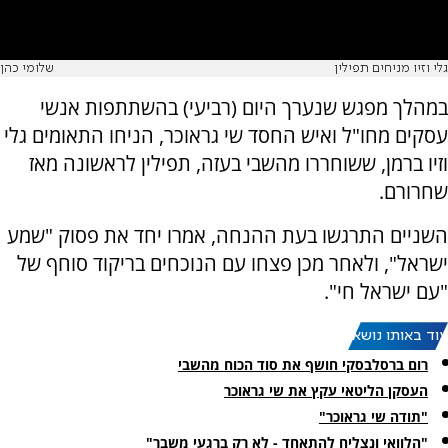
גלי וזיו מניחים תפילין
שלומי כהן
במהלך מפגש שנערך היום (רביעי) בהשתתפות אנשי
עסקים מחו"ל ואיש החסד שי גראוכר, הניחו התאומים גלי
וזיו ברמן, ששוחררו מהשבי בעזה, תפילין לראשונה מאז
שחרורם.
השניים התרגשו בעת ההנחה, אמרו יחד את פסוק "שמע
ישראל", ולאחר מכן פצחו עם הנוכחים בריקוד סוחף של
"עם ישראל חי".
עוד באותו נושא:
רום ברסלבסקי חושף את סוד הכוח מהשבי
העסקן הליטאי עקץ את שי גראוכר
"תודה שי גראוכר"
"הלוואי ונצליח להתאחד - לא רק ברגעי משבר"