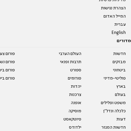
הצהרת נגישות
המייל האדום
עברית
English
מדורים
חדשות
העולם הערבי
פורום צע
מבזקים
תרבות ופנאי
פורום נשו
ביטחוני
ספורט
פורום בי
פוליטי-מדיני
פורומים
פורום בי
בארץ
יהדות
בעולם
צרכנות
משפט ופלילים
אופנה
כלכלה ונדל"ן
מוסיקה
דעות
פיוטקאסט
חדשות המגזר
ילדודס