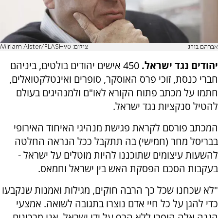
אברהם בורג
צילום: Miriam Alster/FLASH90
יהודים נגד ישראל.
450 אישים יהודים בולטים, ביניהם
חברי כנסת, זוכי פרס האוסקר, סופרים ואינטלקטואלים,
חתמו על מכתב פתוח הקורא לאו"ם ולמנהיגים בעולם
להטיל סנקציות נגד ישראל.
המכתב פורסם לקראת פגישת מנהיגי האיחוד האירופי
בבריסל מחר (חמישי) בה תתקבל ככל הנראה החלטה
להשעות עיצומים שתוכננו להיות מוטלים על ישראל -
בעקבות הסכם הפסקת האש בין ישראל וחמאס.
"לא שכחנו שכל כך הרבה חוקים, מגילות ואמנות שנקבעו
כדי להגן על כל חיי אדם נוצרו בתגובה לשואה. אמצעי
הגנה אלה הופרו ללא הרף על ידי ישראל.
אנו מרכינים