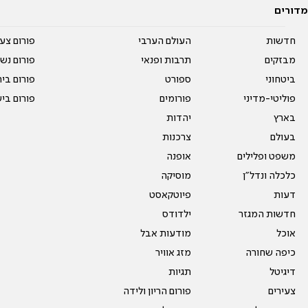
מדורים
חדשות
העולם הערבי
פורום צע
מבזקים
תרבות ופנאי
פורום נשו
ביטחוני
ספורט
פורום בי
פוליטי-מדיני
פורומים
פורום בי
בארץ
יהדות
בעולם
צרכנות
משפט ופלילים
אופנה
כלכלה ונדל"ן
מוסיקה
דעות
פיוטקאסט
חדשות המגזר
ילדודס
אוכל
מודעות אבל
כיפה שחורה
מזג אוויר
דיגיטל
תגיות
צעירים
פורום הריון ולידה