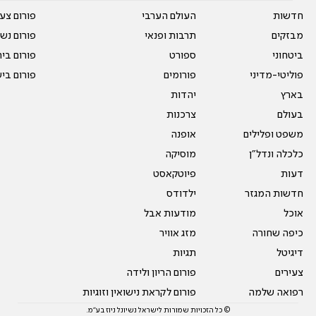
חדשות
העולם הערבי
פורום צע
מבזקים
תרבות ופנאי
פורום נשו
ביטחוני
ספורט
פורום בי
פוליטי-מדיני
פורומים
פורום בי
בארץ
יהדות
בעולם
צרכנות
משפט ופלילים
אופנה
כלכלה ונדל"ן
מוסיקה
דעות
פיוטקאסט
חדשות המגזר
ילדודס
אוכל
מודעות אבל
כיפה שחורה
מזג אוויר
דיגיטל
תגיות
צעירים
פורום הריון ולידה
רפואה שלמה
פורום לקראת נישואין וזוגיות
© כל הזכויות שמורות לישראל נשיונל ניוז בע"מ.