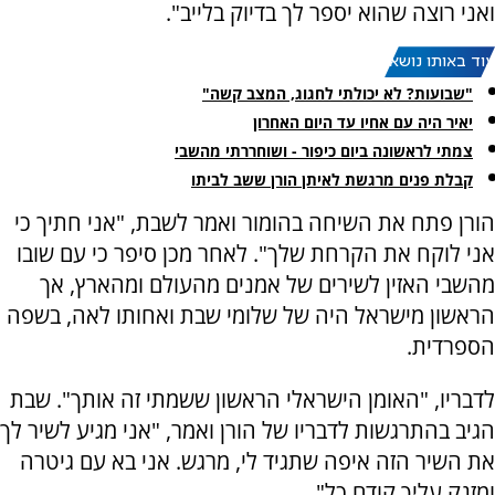
ואני רוצה שהוא יספר לך בדיוק בלייב".
עוד באותו נושא:
"שבועות? לא יכולתי לחגוג, המצב קשה"
יאיר היה עם אחיו עד היום האחרון
צמתי לראשונה ביום כיפור - ושוחררתי מהשבי
קבלת פנים מרגשת לאיתן הורן ששב לביתו
הורן פתח את השיחה בהומור ואמר לשבת, "אני חתיך כי
אני לוקח את הקרחת שלך". לאחר מכן סיפר כי עם שובו
מהשבי האזין לשירים של אמנים מהעולם ומהארץ, אך
הראשון מישראל היה של שלומי שבת ואחותו לאה, בשפה
הספרדית.
לדבריו, "האומן הישראלי הראשון ששמתי זה אותך". שבת
הגיב בהתרגשות לדבריו של הורן ואמר, "אני מגיע לשיר לך
את השיר הזה איפה שתגיד לי, מרגש. אני בא עם גיטרה
ומזנק עליך קודם כל".