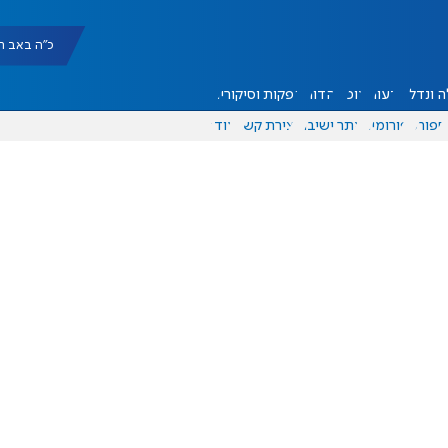
כ"ה באב תשפ"ו |
 ונדל"ן
דעות
אוכל
יהדות
הפקות וסיקורים
ספורט
פורומים
אתר ישיבה
יצירת קשר
עוד