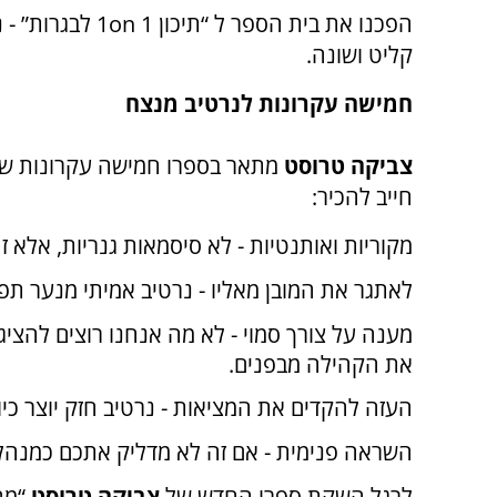
הפכנו את בית הספר ל
“תיכון 1
on
1
לבגרות” - נ
קליט ושונה.
חמישה עקרונות לנרטיב מנצח
צביקה טרוסט
מתאר בספרו חמישה עקרונות ש
חייב להכיר:
מקוריות ואותנטיות - לא סיסמאות גנריות, אלא זה
לאתגר את המובן מאליו - נרטיב אמיתי מנער תפ
מענה על צורך סמוי - לא מה אנחנו רוצים להצי
את הקהילה מבפנים.
העזה להקדים את המציאות - נרטיב חזק יוצר כיו
השראה פנימית - אם זה לא מדליק אתכם כמנהלי
לרגל השקת ספרו החדש של
צביקה טרוסט
“מה 