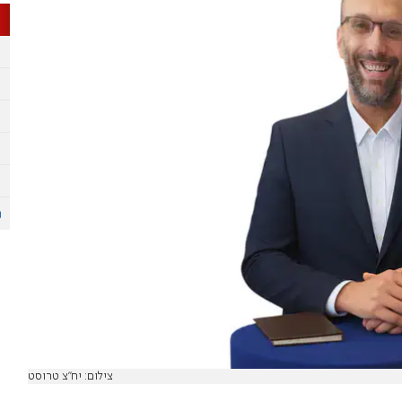
צילום: יח''צ טרוסט