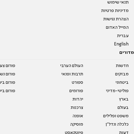
תנאי שימוש
מדיניות פרטיות
הצהרת נגישות
המייל האדום
עברית
English
מדורים
חדשות
העולם הערבי
פורום צע
מבזקים
תרבות ופנאי
פורום נשו
ביטחוני
ספורט
פורום בי
פוליטי-מדיני
פורומים
פורום בי
בארץ
יהדות
בעולם
צרכנות
משפט ופלילים
אופנה
כלכלה ונדל"ן
מוסיקה
דעות
פיוטקאסט