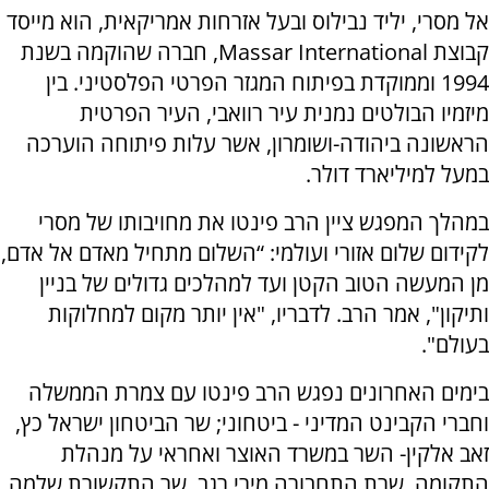
אל מסרי, יליד נבילוס ובעל אזרחות אמריקאית, הוא מייסד
קבוצת Massar International, חברה שהוקמה בשנת
1994 וממוקדת בפיתוח המגזר הפרטי הפלסטיני. בין
מיזמיו הבולטים נמנית עיר רוואבי, העיר הפרטית
הראשונה ביהודה-ושומרון, אשר עלות פיתוחה הוערכה
במעל למיליארד דולר.
במהלך המפגש ציין הרב פינטו את מחויבותו של מסרי
לקידום שלום אזורי ועולמי: “השלום מתחיל מאדם אל אדם,
מן המעשה הטוב הקטן ועד למהלכים גדולים של בניין
ותיקון", אמר הרב. לדבריו, "אין יותר מקום למחלוקות
בעולם".
בימים האחרונים נפגש הרב פינטו עם צמרת הממשלה
וחברי הקבינט המדיני - ביטחוני; שר הביטחון ישראל כץ,
זאב אלקין- השר במשרד האוצר ואחראי על מנהלת
התקומה, שרת התחבורה מירי רגב, שר התקשורת שלמה