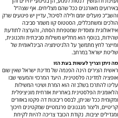
ועוינת ולהמשיך לנסות לפגוע, הן בפיגועי יחידים והן
באירועים מאורגנים ככל שהם מצליחים. אף שצה”ל
והשב”כ פועלים יומם ולילה לסיכול, עדיין יש פיגועים שרק
הולכים ומשתכללים, הסטטוס קוו משמר סביבה
אידאולוגית ומוסדית שמטפחת הסתה, והערצה לתודעת
שהידות, בנוסף הוא מחליש משילות סביבתית ותכנונית,
ומייצר לחץ מתמשך על הלגיטימציה הבינלאומית של
שליטת ישראל במרחב.
מה ניתן וצריך לעשות בעת הזו
ראשית הצירים הינה הפנמה של מדינת ישראל שאין שום
אופציה למדינה פלסטינית. היעד המרכזי והמעשי שבו
עלינו להתרכז בשלב זה הוא המרת ושינוי המשילות
הלאומנית הפלסטינית באחריות אזרחית מוניציפלית
ומקומית ככל שניתן, לבסס ריבונות דה פקטו באזורים
קריטיים, וליצור מנגנונים פרגמטיים שמקטינים חיכוך
ומגדילים יציבות. נקודת הכובד צריכה להיות לקיחת