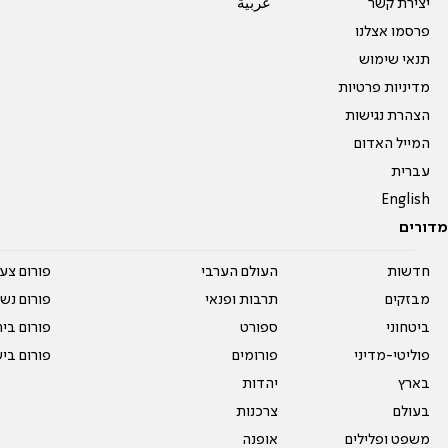
יצירת קשר
عربية
פרסמו אצלנו
תנאי שימוש
מדיניות פרטיות
הצהרת נגישות
המייל האדום
עברית
English
מדורים
חדשות
העולם הערבי
פורום צע
מבזקים
תרבות ופנאי
פורום נשו
ביטחוני
ספורט
פורום בי
פוליטי-מדיני
פורומים
פורום בי
בארץ
יהדות
בעולם
צרכנות
משפט ופלילים
אופנה