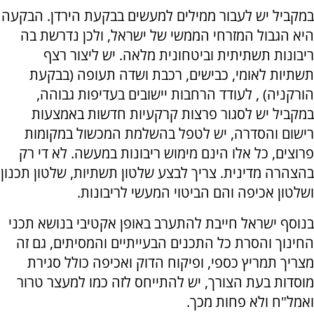
במקביל יש לעבור ממילים למעשים בבקעת הירדן. הבקעה
היא הגבול המזרחי הממשי של ישראל, ולכן נדרשת בה
ריבונות תשתיתית וביטחונית מלאה. יש ליצור רצף
תשתיות לאומי, כבישים, רכבת ושדה תעופה (בבקעת
הורקניה) , לעודד הרחבות יישובים בעדיפות גבוהה,
במקביל יש לסגור פרצות קרקעיות חדשות באמצעות
רישום והסדרה, יש לטפל בהשלמת המכשול במקומות
פרוצים, כל אלו הינם מימוש ריבונות במעשה. לא די רק
בהצהרה מדינית. צריך לבצע שלטון תשתיות, שלטון תכנון
ושלטון אכיפה והם הביטוי המעשי לריבונות.
בנוסף ישראל חייבת להתערב באופן אקטיבי בנושא תכני
החינוך והסרת כל התכנים הבעייתיים והמסיתים, גם זה
מצריך תמריץ כספי, ופיקוח הדוק ואכיפה כולל סגירת
מוסדות בעת הצורך, יש להתייחס לזה כמו למעצר טרור
ואמל"ח ולא פחות מכך.