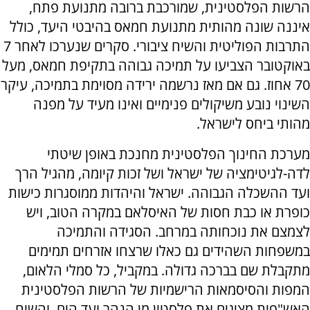
הרשות הפלסטינית, שמורכבת ברובה מתנועת פתח,
איננה שונה מהותית מתנועת חמאס בהיבטי היעד, כולל
התרבות הפוליטית והשיח ציבורי. סקרים שנערכו לאחר 7
באוקטובר הצביעו על תמיכה גבוהה בתקיפת חמאס, מעל
70 אחוז. גם אם מאז נרשמה ירידה מסוימת בתמיכה, עיקר
השינוי נובע משיקולים פנימיים ואינו מעיד על מפנה
מהותי ביחס לישראל.
מערכת החינוך הפלסטינית מחנכת באופן שיטתי
לדה-לגיטימציה של ישראל ושל זכות קיומה, מהגיל הרך
ועד ההשכלה הגבוהה. ישראל והיהדות ממוסגרות כישות
כופרת או כבת חסות של האיסלאם במקרה הטוב, ויש
לצמצם את נוכחותה במרחב. הסגידה והתמיכה
במשפחות השהידים גם כאלו שרצחו אזרחים תמימים
מתקבלת שם בברכה גדולה. במקביל, כל סמלי הלאום,
המפות והסיסמאות הרישמיות של הרשות הפלסטינית
האש"פית מציגים את פלסטין מן הנהר ועד הים, והשיח