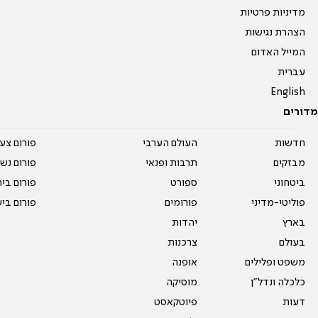
מדיניות פרטיות
הצהרת נגישות
המייל האדום
עברית
English
מדורים
חדשות
העולם הערבי
פורום צע
מבזקים
תרבות ופנאי
פורום נשו
ביטחוני
ספורט
פורום בי
פוליטי-מדיני
פורומים
פורום בי
בארץ
יהדות
בעולם
צרכנות
משפט ופלילים
אופנה
כלכלה ונדל"ן
מוסיקה
דעות
פיוטקאסט