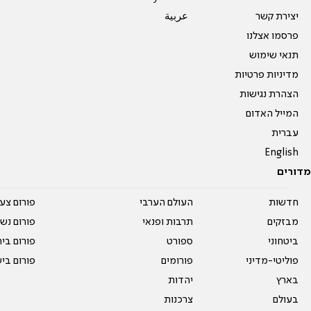
יצירת קשר
عربية
פרסמו אצלנו
תנאי שימוש
מדיניות פרטיות
הצהרת נגישות
המייל האדום
עברית
English
מדורים
חדשות
העולם הערבי
פורום צע
מבזקים
תרבות ופנאי
פורום נשו
ביטחוני
ספורט
פורום בי
פוליטי-מדיני
פורומים
פורום בי
בארץ
יהדות
בעולם
צרכנות