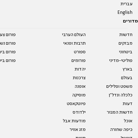
עברית
English
מדורים
חדשות
העולם הערבי
פורום צע
מבזקים
תרבות ופנאי
פורום נשו
ביטחוני
ספורט
פורום בי
פוליטי-מדיני
פורומים
פורום בי
בארץ
יהדות
בעולם
צרכנות
משפט ופלילים
אופנה
כלכלה ונדל"ן
מוסיקה
דעות
פיוטקאסט
חדשות המגזר
ילדודס
אוכל
מודעות אבל
כיפה שחורה
מזג אוויר