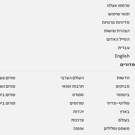
פרסמו אצלנו
תנאי שימוש
מדיניות פרטיות
הצהרת נגישות
המייל האדום
עברית
English
מדורים
חדשות
העולם הערבי
פורום צע
מבזקים
תרבות ופנאי
פורום נשו
ביטחוני
ספורט
פורום בי
פוליטי-מדיני
פורומים
פורום בי
בארץ
יהדות
בעולם
צרכנות
משפט ופלילים
אופנה