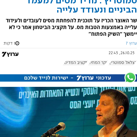
סמוטריץ': נוריד מסים למעמד
הביניים ונעודד עלייה
שר האוצר הכריז על תוכנית להפחתת מסים לעובדים ולעידוד
עלייה באמצעות הטבות מס. על תקציב הביטחון אמר כי לא
יימשך “השיק הפתוח”
ערוץ 7
1 דקות
26.10.25, 22:45
בצלאל סמוטריץ'
יוקר המחיה
תקציב המדינה