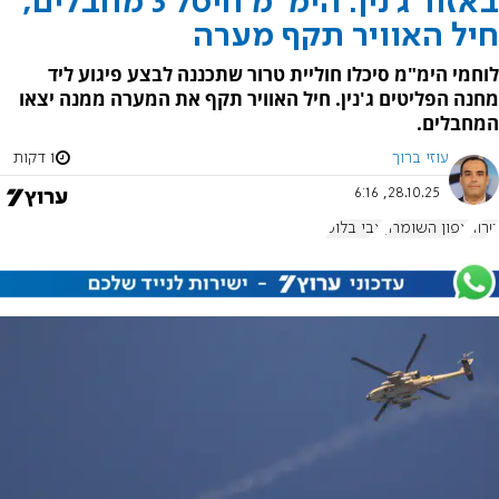
באזור ג'נין: הימ"מ חיסל 3 מחבלים,
חיל האוויר תקף מערה
לוחמי הימ"מ סיכלו חוליית טרור שתכננה לבצע פיגוע ליד
מחנה הפליטים ג'נין. חיל האוויר תקף את המערה ממנה יצאו
המחבלים.
עוזי ברוך
1 דקות
28.10.25, 6:16
טרור
צפון השומרון
אבי בלוט