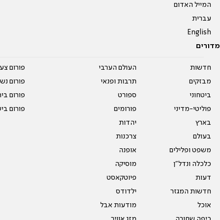
המייל האדום
עברית
English
מדורים
חדשות
העולם הערבי
פורום צע
מבזקים
תרבות ופנאי
פורום נשו
ביטחוני
ספורט
פורום בי
פוליטי-מדיני
פורומים
פורום בי
בארץ
יהדות
בעולם
צרכנות
משפט ופלילים
אופנה
כלכלה ונדל"ן
מוסיקה
דעות
פיוטקאסט
חדשות המגזר
ילדודס
אוכל
מודעות אבל
כיפה שחורה
מזג אוויר