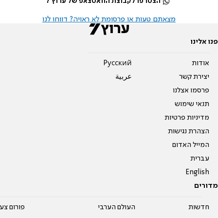
הצטרפו לקבוצת הוואטצאפ של ערוץ 7
מצאתם טעות או פרסומת לא ראויה? דווחו לנו
פנו אלינו
אודות
Pусский
יצירת קשר
عربية
פרסמו אצלנו
תנאי שימוש
מדיניות פרטיות
הצהרת נגישות
המייל האדום
עברית
English
מדורים
חדשות
העולם הערבי
פורום צע