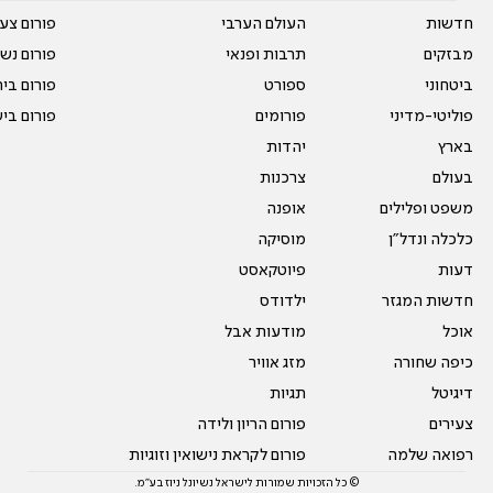
חדשות
העולם הערבי
פורום צע
מבזקים
תרבות ופנאי
פורום נשו
ביטחוני
ספורט
פורום בי
פוליטי-מדיני
פורומים
פורום בי
בארץ
יהדות
בעולם
צרכנות
משפט ופלילים
אופנה
כלכלה ונדל"ן
מוסיקה
דעות
פיוטקאסט
חדשות המגזר
ילדודס
אוכל
מודעות אבל
כיפה שחורה
מזג אוויר
דיגיטל
תגיות
צעירים
פורום הריון ולידה
רפואה שלמה
פורום לקראת נישואין וזוגיות
© כל הזכויות שמורות לישראל נשיונל ניוז בע"מ.