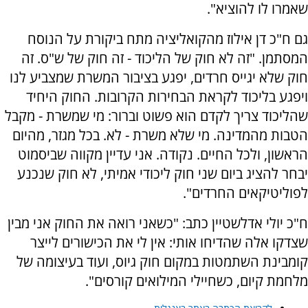
שאמרו לו להוציא".
גם ח"כ דן אילוז מהקואליציה מתח ביקורת על הנוסח
המסתמן. "זה לא חוק של הליכוד - זה חוק של ש"ס. זה
חוק שלא יגייס חרדים, יפגע בציבור המשרת שמצביע לנו
ויפגע בליכוד לקראת הבחירות הקרובות. החוק היחיד
שהליכוד צריך לקדם הוא פשוט וברור: מי שמשרת - מקבל
הטבות מהמדינה. מי שלא משרת - לא. בכל מגזר, מהיום
הראשון, ולכל החיים. נקודה. אני עדיין מקווה שביסמוט
יבחר להציג ביום שני חוק ליכודי אמיתי, לא חוק שנכנע
לפוליטיקאים החרדים".
ח"כ יולי אדלשטיין כתב: "כשאני רואה את החוק אני מבין
שצדקו אלה שהדיחו אותי: אין לי את הכישורים לייצר
קומבינת השתמטות במקום חוק גיוס, ועוד בעיצומה של
מלחמת קיום, כשחיילי המילואים קורסים".