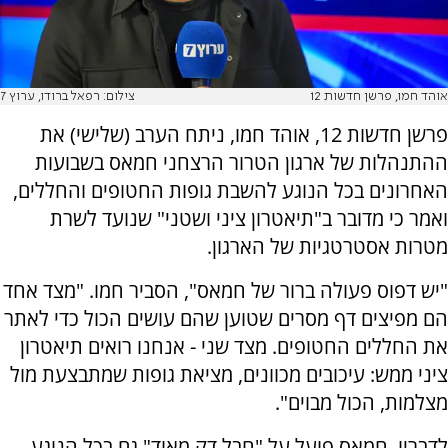
אוהד חמו, פרשן חדשות 12
צילום: רפאל ברודו, ערוץ 7
פרשן חדשות 12, אוהד חמו, ניתח הערב (שלישי) את
ההתנהלות של ארגון הטרור הרצחני חמאס בשבועות
האחרונים בכל הנוגע להשבת גופות החטופים והחללים,
ואמר כי מדובר ב"תיאטרון ציני ושטני" שנועד לשרת
מטרות אסטרטגיות של הארגון.
"יש דפוס פעולה ברור של חמאס", הסביר חמו. "מצד אחד
הם מפיצים דף מסרים שטוען שהם עושים הכול כדי לאתר
את החללים החטופים. מצד שני - אנחנו רואים תיאטרון
ציני ממש: עיכובים מכוונים, מציאת גופות שמתבצעת מול
מצלמות, הכול מבוים".
לדבריו, חמאס פועל על "חבל דק מאוד" גם בכל הנוגע