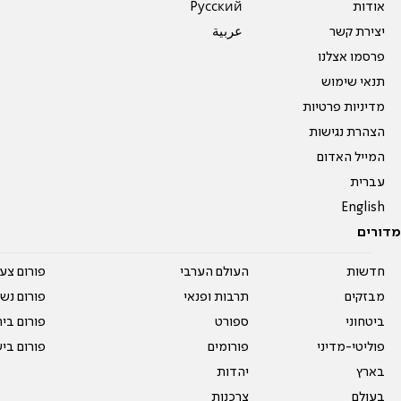
אודות
Pусский
יצירת קשר
عربية
פרסמו אצלנו
תנאי שימוש
מדיניות פרטיות
הצהרת נגישות
המייל האדום
עברית
English
מדורים
חדשות
העולם הערבי
פורום צע
מבזקים
תרבות ופנאי
פורום נשו
ביטחוני
ספורט
פורום בי
פוליטי-מדיני
פורומים
פורום בי
בארץ
יהדות
בעולם
צרכנות