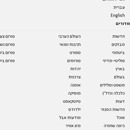
עברית
English
מדורים
חדשות
העולם הערבי
פורום צע
מבזקים
תרבות ופנאי
פורום נשו
ביטחוני
ספורט
פורום בי
פוליטי-מדיני
פורומים
פורום בי
בארץ
יהדות
בעולם
צרכנות
משפט ופלילים
אופנה
כלכלה ונדל"ן
מוסיקה
דעות
פיוטקאסט
חדשות המגזר
ילדודס
אוכל
מודעות אבל
כיפה שחורה
מזג אוויר