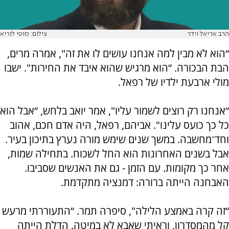
הרב אריאל וידר
צילום: מוטי לוריא
“הוא לא מבין למה אנחנו עושים לו את זה", אמרה מרים,
הבת הבכורה. “הוא מרגיש שהוא איבד את החירות". ישבו
מולי ארבעת ילדיו של רפאל.
“אנחנו רק רוצים לשמור עליו", אמר יואב בלחש, “אבל הוא
כל כך כועס עלינו". אביהם, רפאל, היה אדם חכם, אהוב
וחד־מחשבה. במשך שנים שימש מורה נערץ בתיכון בעיר.
אבל בשנים האחרונות הוא החל לשכוח. בתחילה שמות,
אחר כך מקומות. עם הזמן - גם את האנשים שסביבו.
האבחנה הייתה ברורה: דמנציה מתקדמת.
“זה קרה באמצע הלילה", סיפרה תמר. “התעוררתי מרעש
קל מהמסדרון, וראיתי שאבא לא במיטה. הדלת הייתה