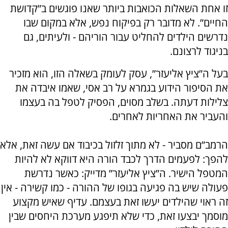
זו אחת השאלות הכואבות ביותר שאנו פוגשים ב”קדושת
החיים”. לא מדובר רק בפיקוח נפש, אלא במקום שבו
נדרשים הילדים להחליט עבור הוריהם - ולעיתים, גם
בניגוד לרצונם.
בעל ה”ציץ אליעזר”, עסק לעומק בשאלה הזו, הוא מזכיר
את הסיפור הידוע בגמרא על רב אסי, שאמו איבדה את
צלילות דעתה. בשלב מסוים, הפסיק לטפל בה בעצמו
והעביר את האחריות לאחרים.
הרמב”ם מסביר - לא מתוך זלזול בכיבוד אם עשה זאת, אלא
להפך: לפעמים הדרך לכבד הורה היא דווקא לא להיות
המטפל הישיר. ה”ציץ אליעזר” מדייק: כאשר נדרשת
פעולה שיש בה פגיעה בגופו של ההורה - כמו קשירה - אין
זה ראוי שהילדים יעשו זאת בעצמם. עדיף שאיש מקצוע
מוסמך יבצעו זאת, כדי שלא תיפגע מערכת היחסים שבין