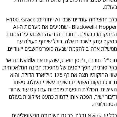
בעולם.
בלב ההצלחה עומדים שבבי AI ייחודיים: H100, Grace
Hopper ו-Blackwell - שמניעים את מערכות ה-AI
המתקדמות בעולם. החברה הודיעה השבוע על הזמנות
בהיקף עתק לשבבים אלה, כולל שיתוף פעולה עם
ממשלת ארה"ב להקמת שבעה סופר־מחשבים ייעודיים.
מנכ"ל החברה, ג'נסן הואנג, שהקים את Nvidia בגראז'
בקליפורניה, הפך לפנים של מהפכת הבינה המלאכותית.
שווי החזקותיו חצה את רף 175 מיליארד הדולר, והוא
מדורג במקום השמיני ברשימת עשירי העולם. גישתו
האישית, הכוללת הופעות פומביות עם ז'קט עור שחור
ודיבור ישיר, הפכה אותו לדמות כמעט אייקונית בעולם
הטכנולוגיה.
ככל ש-Nvidia גדלה, כך גם חשיבותה הגיאופוליטית.