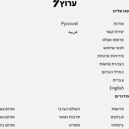
פנו אלינו
אודות
Pусский
יצירת קשר
عربية
פרסמו אצלנו
תנאי שימוש
מדיניות פרטיות
הצהרת נגישות
המייל האדום
עברית
English
מדורים
חדשות
העולם הערבי
פורום צע
מבזקים
תרבות ופנאי
פורום נשו
ביטחוני
ספורט
פורום בי