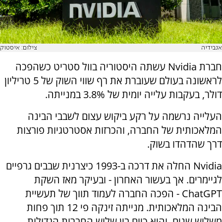
אנבידיה
צילום: איסטוק
חברת Nvidia עשתה היסטוריה בוול סטריט כשהפכה
לראשונה בעולם שעוברת את רף שווי השוק של 5 טריליון
דולר, בעקבות עלייה יומית של 3.8% במנייתה.
העלייה נרשמה על רקע ביקוש עצום לשבבי הבינה
המלאכותית של החברה, והכרזות אסטרטגיות פורצות
דרך שהדהדו בשוק.
Nvidia החלה את דרכה ב-1993 כיצרנית שבבים גרפיים
לגיימרים. אך בעשור האחרון - ובעיקר מאז השקת
ChatGPT - הפכה החברה לעמוד תווך של תעשיית
הבינה המלאכותית. מנייתה זינקה פי 12 תוך פחות
משלוש שנים, והיא כיום בין שלוש החברות הגדולות