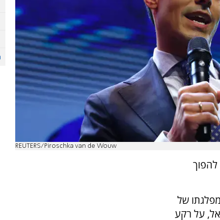
REUTERS/Piroschka van de Wouw
רכז הליברלית D66, צפוי להפוך
מפלגתו של
אל, על רקע