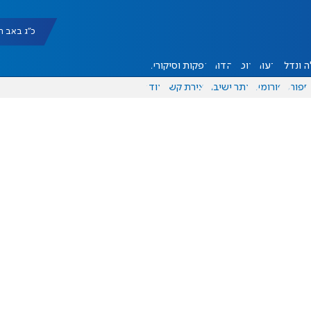
כ"ג באב תשפ"ו |
 ונדל"ן
דעות
אוכל
יהדות
הפקות וסיקורים
ספורט
פורומים
אתר ישיבה
יצירת קשר
עוד