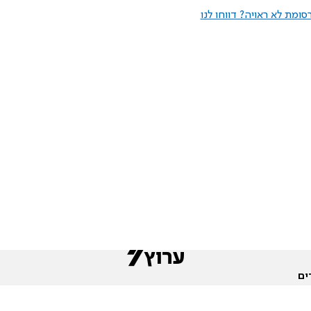
ומת לא ראויה? דווחו לנו
ים
שות
חדשות המגזר
פורומים
תגי