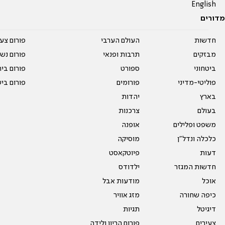
English
מדורים
חדשות
העולם הערבי
פורום צע
מבזקים
תרבות ופנאי
פורום נשו
ביטחוני
ספורט
פורום בי
פוליטי-מדיני
פורומים
פורום בי
בארץ
יהדות
בעולם
צרכנות
משפט ופלילים
אופנה
כלכלה ונדל"ן
מוסיקה
דעות
פיוטקאסט
חדשות המגזר
ילדודס
אוכל
מודעות אבל
כיפה שחורה
מזג אוויר
דיגיטל
תגיות
צעירים
פורום הריון ולידה