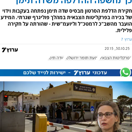
כך נחשפה ההדלפה משדה תימן
חקירת הדלפת הסרטון מבסיס שדה תימן נפתחה בעקבות וידוי
של בכירה בפרקליטות הצבאית במהלך פוליגרף שגרתי. המידע
הועבר מהשב"כ לרמטכ"ל וליועמ"שית - שהורתה על חקירה
פלילית.
ערוץ 7
30.10.25, 20:15
הפרקליטות הצבאית
יפעת תומר ירושלמי
שדה תימן