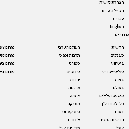
הצהרת נגישות
המייל האדום
עברית
English
מדורים
חדשות
העולם הערבי
פורום צע
מבזקים
תרבות ופנאי
פורום נשו
ביטחוני
ספורט
פורום בי
פוליטי-מדיני
פורומים
פורום בי
בארץ
יהדות
בעולם
צרכנות
משפט ופלילים
אופנה
כלכלה ונדל"ן
מוסיקה
דעות
פיוטקאסט
חדשות המגזר
ילדודס
אוכל
מודעות אבל