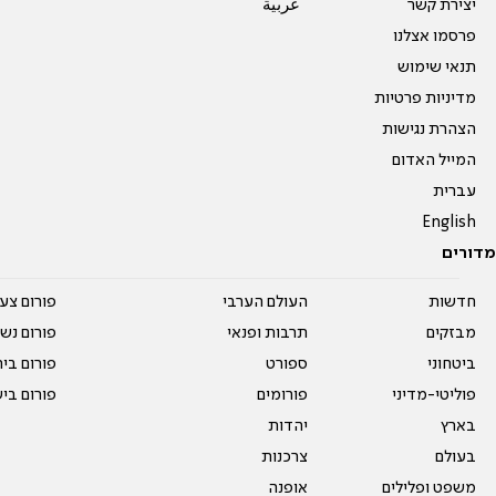
יצירת קשר
عربية
פרסמו אצלנו
תנאי שימוש
מדיניות פרטיות
הצהרת נגישות
המייל האדום
עברית
English
מדורים
חדשות
העולם הערבי
פורום צע
מבזקים
תרבות ופנאי
פורום נשו
ביטחוני
ספורט
פורום בי
פוליטי-מדיני
פורומים
פורום בי
בארץ
יהדות
בעולם
צרכנות
משפט ופלילים
אופנה