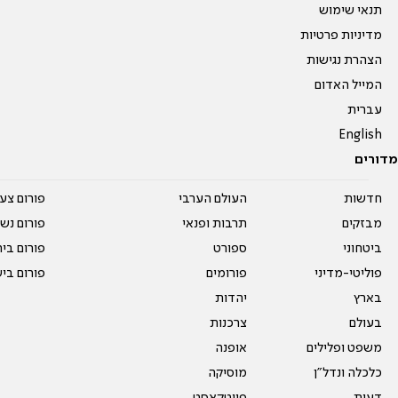
תנאי שימוש
מדיניות פרטיות
הצהרת נגישות
המייל האדום
עברית
English
מדורים
חדשות
העולם הערבי
פורום צע
מבזקים
תרבות ופנאי
פורום נשו
ביטחוני
ספורט
פורום בי
פוליטי-מדיני
פורומים
פורום בי
בארץ
יהדות
בעולם
צרכנות
משפט ופלילים
אופנה
כלכלה ונדל"ן
מוסיקה