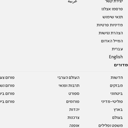
יצירת קשר
عربية
פרסמו אצלנו
תנאי שימוש
מדיניות פרטיות
הצהרת נגישות
המייל האדום
עברית
English
מדורים
חדשות
העולם הערבי
פורום צע
מבזקים
תרבות ופנאי
פורום נשו
ביטחוני
ספורט
פורום בי
פוליטי-מדיני
פורומים
פורום בי
בארץ
יהדות
בעולם
צרכנות
משפט ופלילים
אופנה