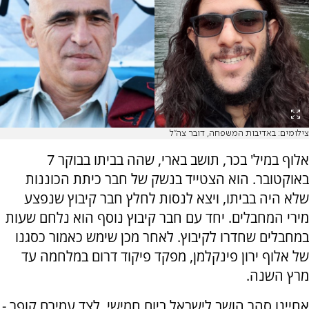
צילומים: באדיבות המשפחה, דובר צה"ל
אלוף במיל' בכר, תושב בארי, שהה בביתו בבוקר 7
באוקטובר. הוא הצטייד בנשק של חבר כיתת הכוננות
שלא היה בביתו, ויצא לנסות לחלץ חבר קיבוץ שנפצע
מירי המחבלים. יחד עם חבר קיבוץ נוסף הוא נלחם שעות
במחבלים שחדרו לקיבוץ. לאחר מכן שימש כאמור כסגנו
של אלוף ירון פינקלמן, מפקד פיקוד דרום במלחמה עד
מרץ השנה.
אחיינו סהר הושב לישראל ביום חמישי, לצד עמירם קופר -