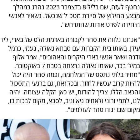
נחטף לעזה, שם בליל 8 בדצמבר 2023 נהרג במהלך
מבצע החילוץ של סיירת מטכ"ל שנכשל. נשאיר לאנשי
היחידה לפרט אודות שהתרחש".
"אנחנו נלווה את סהר לקבורה באדמת הלס של בארי, ליד
עידן, באותו בית הקברות עם סבתא גאולה, נעמי, כרמל
ודנה ושאר אנשי בארי היקרים והאהובים", אמר אלוף
במיל' בכר, שאימו גאולה נרצחה בטבח 7 באוקטובר.
"מחיר בלתי נתפס של המלחמה, וכמה סהר היה יכול
להיות קרוב עכשיו לחזור. ובכל זאת, גם ברגעי התסכול
והכאב הללו, צריך להודות, יש כאן הקלה עצומה. יהיה
לנו, לתמי ורוני ולאחים גיא וניב, לסבא, מקום לבכות בו,
מקום שבו ינוח סהר לעולמים".