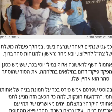
תמונה בימים טובים
צילום: פייסבוק
כמעט שנתיים לאחר שנרצח בשבי, במהלך פעולה כושלת
של צה"ל לחילוצו, יובא מחר (ראשון) למנוחות סהר ברוך.
אתמול חשף לראשונה אלוף במיל' יוסי בכר, ששימש כסגן
מפקד פיקוד דרום במילואים במלחמה, את הסוד שהוסתר
- סהר הוא אחיין שלו.
בפוסט שפרסם אמש פירט בכר על תמונת בניה של אחותו
תמי: "הדמעות חונקות, למה כל הכאב הזה מגיע לתמי
אחותי היקרה? בתצלום, ימים מאושרים של תמי עם
ארבעת בניה - עידן נרצח בשבת, סהר שיצא מהתופת