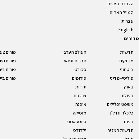
הצהרת נגישות
המייל האדום
עברית
English
מדורים
חדשות
העולם הערבי
פורום צע
מבזקים
תרבות ופנאי
פורום נשו
ביטחוני
ספורט
פורום בי
פוליטי-מדיני
פורומים
פורום בי
בארץ
יהדות
בעולם
צרכנות
משפט ופלילים
אופנה
כלכלה ונדל"ן
מוסיקה
דעות
פיוטקאסט
חדשות המגזר
ילדודס