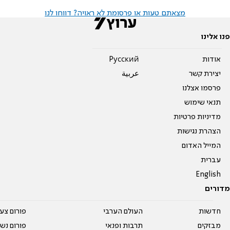
מצאתם טעות או פרסומת לא ראויה? דווחו לנו
פנו אלינו
אודות
Pусский
יצירת קשר
عربية
פרסמו אצלנו
תנאי שימוש
מדיניות פרטיות
הצהרת נגישות
המייל האדום
עברית
English
מדורים
חדשות
העולם הערבי
פורום צע
מבזקים
תרבות ופנאי
פורום נשו