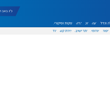
כ"ג באב תשפ"ו |
 ונדל"ן
דעות
אוכל
יהדות
הפקות וסיקורים
ספורט
פורומים
אתר ישיבה
יצירת קשר
עוד