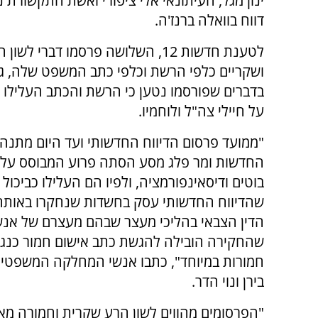
ינון מגל, העיתונאי אלי ציפורי ואשת התקשורת נט
דווח בוואלה ברנז'ה.
לטענת חדשות 12, השלושה פרסמו דברי לש
ושקריים כלפי הרשת וכלפי כתב המשפט שלה, גי
בדברים שפורסמו נטען כי הרשת והכתב העלילו 
על חיילי צה"ל ולוחמיו.
"ממועד פרסום הדיווח החדשותי ועד היום מתנה
החדשות ומר פלג מסע הסתה פרוע המבוסס על 
בוטים ודיסאינפורמציה, ולפיו הם העלילו כביכול
שהדיווח החדשותי עסק בחשדות שנחקרו באותה ה
הדין הצבאי בהליכי מעצר שבהם מעצרם של אנש
שהחקירה הובילה להגשת כתב אישום חמור כנגד ח
חמורות במיוחד", כתבו אנשי המחלקה המשפטית 
בירן ונוי הדר.
"הפרסומים מהווים לשון הרע שקרית וחמורה מא