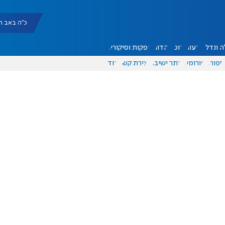
כ"ה באב תשפ"ו |
 ונדל"ן
דעות
אוכל
יהדות
הפקות וסיקורים
ספורט
פורומים
אתר ישיבה
יצירת קשר
עוד