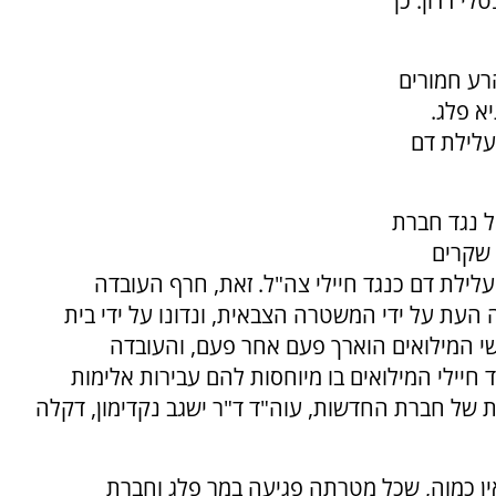
לי דדון. כך
ון הרע חמורים
א פלג.
עלילת דם
ל נגד חברת
שקרים
 עלילת דם כנגד חיילי צה"ל. זאת, חרף העובדה
עת על ידי המשטרה הצבאית, ונדונו על ידי בית
י המילואים הוארך פעם אחר פעם, והעובדה
יילי המילואים בו מיוחסות להם עבירות אלימות
של חברת החדשות, עוה"ד ד"ר ישגב נקדימון, דקלה
ין כמוה, שכל מטרתה פגיעה במר פלג וחברת