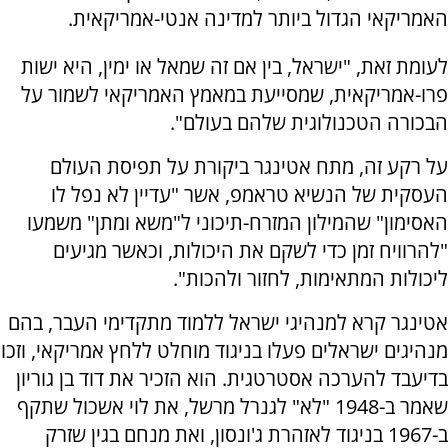
האמריקאי הגדול ביותר למדינה אנטי-אמריקאית.
לעומת זאת, "ישראל, בין אם זה שמאל או ימין, היא ישות
פרו-אמריקאית, שמסייעת במאמץ האמריקאי לשמור על
הבכורה הטכנולוגית שלהם בעולם".
על רקע זה, מתח אטינגר ביקורת על תפיסת העולם
העסקית של הנשיא טראמפ, אשר "עדיין לא נפל לו
האסימון" שהמילון המזרח-תיכוני ל"משא ומתן" משמעו
"להרוויח זמן כדי לשקם את היכולות, וכאשר מגיעים
ליכולות המתאימות, לחזור ולהכות".
אטינגר קרא למנהיגי ישראל ללמוד מתקדימי העבר, בהם
מנהיגים ישראלים פעלו בניגוד מוחלט ללחץ אמריקאי, וזכו
בדיעבד להערכה אסטרטגית. הוא הזכיר את דוד בן גוריון
שאמר ב-1948 "לא" לגנרל מרשל, את לוי אשכול שתקף
ב-1967 בניגוד לאזהרת ג'ונסון, ואת מנחם בגין שזרק