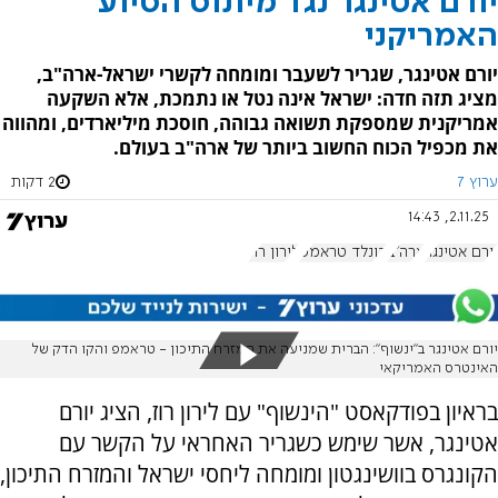
יורם אטינגר נגד מיתוס הסיוע
האמריקני
יורם אטינגר, שגריר לשעבר ומומחה לקשרי ישראל-ארה"ב,
מציג תזה חדה: ישראל אינה נטל או נתמכת, אלא השקעה
אמריקנית שמספקת תשואה גבוהה, חוסכת מיליארדים, ומהווה
את מכפיל הכוח החשוב ביותר של ארה"ב בעולם.
ערוץ 7
2 דקות
2.11.25, 14:43
יורם אטינגר
ארה"ב
דונלד טראמפ
לירון רוז
יורם אטינגר ב״ינשוף״: הברית שמניעה את המזרח התיכון - טראמפ והקו הדק של
האינטרס האמריקאי
בראיון בפודקאסט "הינשוף" עם לירון רוז, הציג יורם
אטינגר, אשר שימש כשגריר האחראי על הקשר עם
הקונגרס בוושינגטון ומומחה ליחסי ישראל והמזרח התיכון,