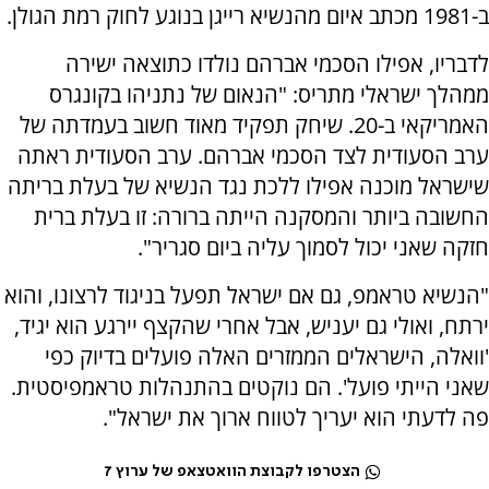
ב-1981 מכתב איום מהנשיא רייגן בנוגע לחוק רמת הגולן.
לדבריו, אפילו הסכמי אברהם נולדו כתוצאה ישירה
ממהלך ישראלי מתריס: "הנאום של נתניהו בקונגרס
האמריקאי ב-20. שיחק תפקיד מאוד חשוב בעמדתה של
ערב הסעודית לצד הסכמי אברהם. ערב הסעודית ראתה
שישראל מוכנה אפילו ללכת נגד הנשיא של בעלת בריתה
החשובה ביותר והמסקנה הייתה ברורה: זו בעלת ברית
חזקה שאני יכול לסמוך עליה ביום סגריר".
"הנשיא טראמפ, גם אם ישראל תפעל בניגוד לרצונו, והוא
ירתח, ואולי גם יעניש, אבל אחרי שהקצף יירגע הוא יגיד,
'וואלה, הישראלים הממזרים האלה פועלים בדיוק כפי
שאני הייתי פועל'. הם נוקטים בהתנהלות טראמפיסטית.
פה לדעתי הוא יעריך לטווח ארוך את ישראל".
הצטרפו לקבוצת הוואטצאפ של ערוץ 7