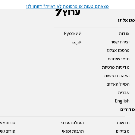
מצאתם טעות או פרסומת לא ראויה? דווחו לנו
פנו אלינו
אודות
Pусский
יצירת קשר
عربية
פרסמו אצלנו
תנאי שימוש
מדיניות פרטיות
הצהרת נגישות
המייל האדום
עברית
English
מדורים
חדשות
העולם הערבי
פורום צע
מבזקים
תרבות ופנאי
פורום נשו