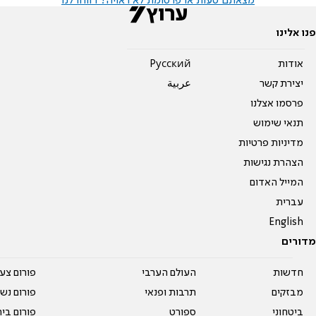
מצאתם טעות או פרסומת לא ראויה? דווחו לנו
פנו אלינו
אודות
Pусский
יצירת קשר
عربية
פרסמו אצלנו
תנאי שימוש
מדיניות פרטיות
הצהרת נגישות
המייל האדום
עברית
English
מדורים
חדשות
העולם הערבי
פורום צע
מבזקים
תרבות ופנאי
פורום נשו
ביטחוני
ספורט
פורום בי