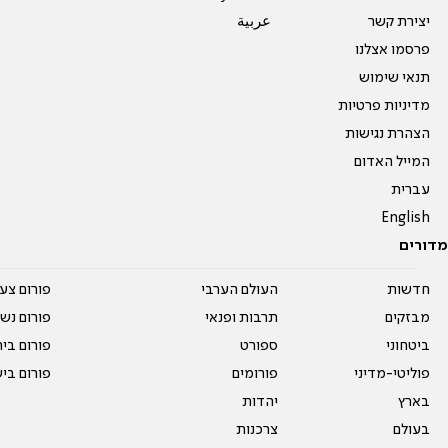
יצירת קשר
عربية
פרסמו אצלנו
תנאי שימוש
מדיניות פרטיות
הצהרת נגישות
המייל האדום
עברית
English
מדורים
חדשות
העולם הערבי
פורום צע
מבזקים
תרבות ופנאי
פורום נשו
ביטחוני
ספורט
פורום בי
פוליטי-מדיני
פורומים
פורום בי
בארץ
יהדות
בעולם
צרכנות