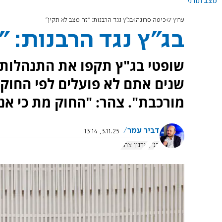
מצב תורני
ערוץ 7
כיפה סרוגה
בג"ץ נגד הרבנות: "זה מצב לא תקין"
בג"ץ נגד הרבנות: "
שופטי בג"ץ תקפו את התנהלות 
שנים אתם לא פועלים לפי החוק"
מורכבת". צהר: "החוק מת כי אנח
דביר עמר
3.11.25, 13:14
בג"ץ
ארגון צהר