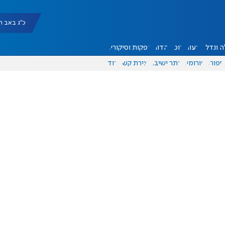
כ"ג באב תשפ"ו |
 ונדל"ן
דעות
אוכל
יהדות
הפקות וסיקורים
ספורט
פורומים
אתר ישיבה
יצירת קשר
עוד