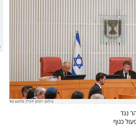
צילום: יונתן זינדל, פלאש 90
הר נגד
עול כגוף