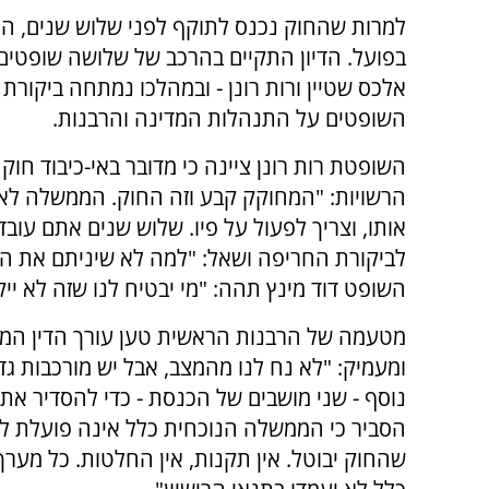
למרות שהחוק נכנס לתוקף לפני שלוש שנים, הו
בפועל. הדיון התקיים בהרכב של שלושה שופטים -
אלכס שטיין ורות רונן - ובמהלכו נמתחה ביקורת
השופטים על התנהלות המדינה והרבנות.
השופטת רות רונן ציינה כי מדובר באי-כיבוד חוק
הרשויות: "המחוקק קבע וזה החוק. הממשלה לא
אותו, וצריך לפעול על פיו. שלוש שנים אתם עוב
לביקורת החריפה ושאל: "למה לא שיניתם את החו
השופט דוד מינץ תהה: "מי יבטיח לנו שזה לא ייק
מטעמה של הרבנות הראשית טען עורך הדין המייצ
ומעמיק: "לא נח לנו מהמצב, אבל יש מורכבות גד
נוסף - שני מושבים של הכנסת - כדי להסדיר את 
הסביר כי הממשלה הנוכחית כלל אינה פועלת לי
שהחוק יבוטל. אין תקנות, אין החלטות. כל מער