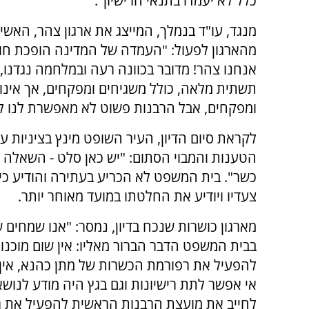
כלל לא יעמדו בתנאי הרישיון".
מנגד, עו"ד בנמלך, המייצג את ארגון צהר, הא
מהארגון לפעול: "העמדה של המדינה הופכת חוק 
אנחנו צהר! מדובר בכוונה רעה ובמלחמה נגדנו, ל
תשתית מלאה, כולל משגיחים ומפקחים, אך אינו 
ומפקחים, אבל הרבנות פשוט לא מאפשרת לנו ל
לקראת סיום הדיון, העיר השופט מינץ בציניות על 
הטענות והמבוי הסתום: "יש כאן סלט - השאלה 
כשר". בית המשפט לא הכריע בעתירה והודיע כי
צעדיו ויודיע את החלטתו במועד מאוחר יותר.
מארגון כושרות שנכח בדיון, נמסר: "אנו שמחים ש
בבית המשפט הדבר הברור מאליו: אין שום מוכנות
להפעיל את רפורמת הכשרות של מתן כהנא, אין כ
אי אפשר לתת רישיונות וגם בגץ היה מודע לנושא
לחייב את מועצת הרבנות הראשית להפעיל את 