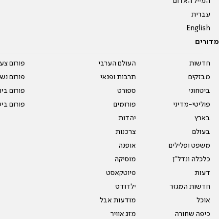
המייל האדום
עברית
English
מדורים
חדשות
העולם הערבי
פורום צע
מבזקים
תרבות ופנאי
פורום נשו
ביטחוני
ספורט
פורום בי
פוליטי-מדיני
פורומים
פורום בי
בארץ
יהדות
בעולם
צרכנות
משפט ופלילים
אופנה
כלכלה ונדל"ן
מוסיקה
דעות
פיוטקאסט
חדשות המגזר
ילדודס
אוכל
מודעות אבל
כיפה שחורה
מזג אוויר