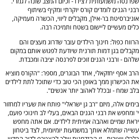
שפרנסה משמעותית לצידו - וכיום המצב שונה לגמרי.
רבני הגנים לומדים קורס יוקרתי ומקיף בשיתוף
אוניברסיטת בר-אילן, מקבלים ליווי, הכשרה מעמיקה,
כלים מעשיים ליישום בשטח ותמיכה רבה.
הרווח כפול: חינוך הילדים עובר שדרוג מעצים והם
מקבלים בגן דמות תורנית שיודעת לפגוש אותם במקום
שלהם - ורבני הגנים זוכים לפרנסה יציבה ומכבדת.
הרב אסף יחזקאלי, אחד הבוגרים, מספר: "הקורס מוציא
את הכישרון ממך באופן הכי טוב כדי שתוכל לתת לילדים
בלב שמח - ובכלל לאהוב יותר אנשים".
בימים אלה, מיזם "רב גן ישראלי" פותח את שעריו למחזור
י' ומחפש את רבני הגנים הבאים, בעלי לב חינוכי פועם,
יראת שמיים ואהבה אמיתית לילדים. אם אתה מחפש
עשייה שתמלא אותך במשמעות יומיומית, לצד ביטחון
כלכלי ויציבות - זו ההזדמנות שלך להצטרף לדור החדש