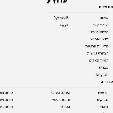
פנו אלינו
אודות
Pусский
יצירת קשר
عربية
פרסמו אצלנו
תנאי שימוש
מדיניות פרטיות
הצהרת נגישות
המייל האדום
עברית
English
מדורים
חדשות
העולם הערבי
פורום צע
מבזקים
תרבות ופנאי
פורום נשו
ביטחוני
ספורט
פורום בי