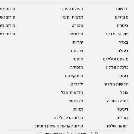
חדשות
העולם הערבי
פורום צע
מבזקים
תרבות ופנאי
פורום נשו
ביטחוני
ספורט
פורום בי
פוליטי-מדיני
פורומים
פורום בי
בארץ
יהדות
בעולם
צרכנות
משפט ופלילים
אופנה
כלכלה ונדל"ן
מוסיקה
דעות
פיוטקאסט
חדשות המגזר
ילדודס
אוכל
מודעות אבל
כיפה שחורה
מזג אוויר
דיגיטל
תגיות
צעירים
פורום הריון ולידה
רפואה שלמה
פורום לקראת נישואין וזוגיות
© כל הזכויות שמורות לישראל נשיונל ניוז בע"מ.