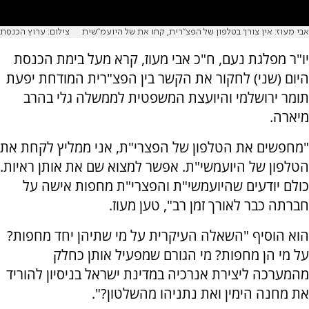
אבי מעוז: אין צורך בטלפון של הפצ"רית, קחו את של היועמ"שית
צילום: ערוץ הכנסת
יו"ר מפלגת נעם, ח"כ אבי מעוז, קרא מעל בימת הכנסת
היום (שני) לחקור את הקשר בין הפצ"רית המודחת יפעת
תומר ירושלמי והיועצת המשפטית לממשלה גלי בהרב
מיארה.
"מחפשים את הטלפון של הפצרי"ת, אני ממליץ לקחת את
הטלפון של היועמשי"ת. אפשר למצוא שם את אותן ראיות.
כולם יודעים שהיועמשי"ת והפצרי"ת מחפות אישה על
חברתה כבר לאורך זמן רב", טען מעוז.
הוא הוסיף "השאלה העיקרית על מי שתיהן יחד מחפות?
על מי הן מחפות? מי הגורם שמפעיל אותן כחלק
מהמערכה ליצירת אנרכיה במדינת ישראל בניסיון להוריד
את מחנה הימין ואת נתניהו מהשלטון?".