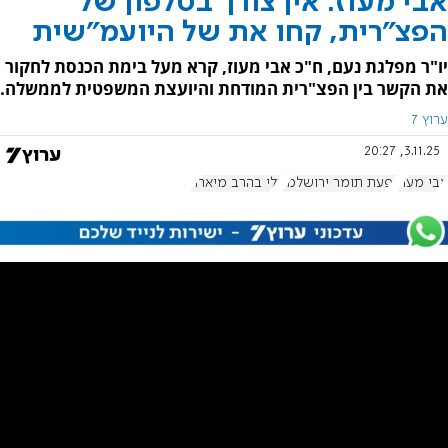
אבי מעוז: אין צורך בטלפון של
הפצ"רית, קחו את של היועמ"שית
יו"ר מפלגת נעם, ח"כ אבי מעוז, קרא מעל בימת הכנסת לחקור
את הקשר בין הפצ"רית המודחת והיועצת המשפטית לממשלה.
ערוץ 7
3.11.25, 20:27
אבי מעוז
יפעת תומר ירושלמי
גלי בהרב מיארה