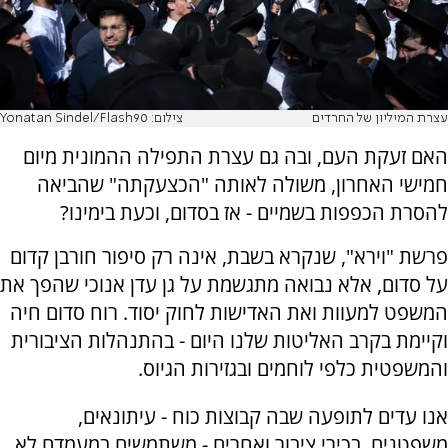
עצרת המיליון של החרדים
צילום: Yonatan Sindel/Flash90
האם זעקת העם, ובה גם עצרת התפילה ההמונית מיום
חמישי האחרון, משולה לאותה "הכצעקתה" שהביאה
להסרת הכפפות בשמיים - אז בסדום, וכעת בימינו?
פרשת "וירא", שנקרא בשבת, אינה רק סיפור חורבן קדום
על סדום, אלא נבואה מתגשמת על גן עדן אנוכי שהפך את
המשפט למעוות ואת האדישות לחוק יסוד. רוח סדום חיה
וקיימת בקרב האליטות שלנו היום - בהתנהלות הציבורית
והמשפטית כלפי לוחמים ובגזירות הגיוס.
אנו עדים לתופעה שבה קבוצות כוח - עיתונאים,
משפטנים, בכירי ציבור ואחרים - משתמשים במעמדם לא