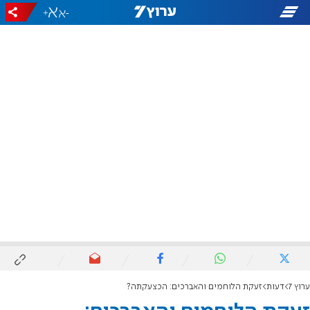
+
-
ערוץ 7
דעות
זעקת הלוחמים והאברכים: הכצעקתה?