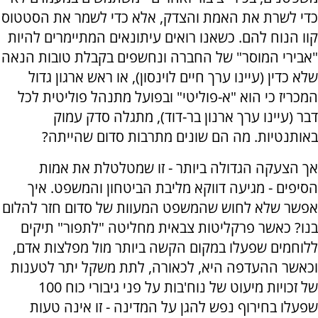
כדי לשרת את האמת והצדק, אלא כדי לשמר את הסטטוס
קוו הנוח להם. כשאנו רואים עיתונאים המתיימרים להיות
"אבירי המוסר" של החברה ונחשפים בקבלת טובות הנאה
שלא כדין (עיינו ערך חיים לוינסון), או ראש ארגון גדול
המכריז כי הוא "א-פוליטי" ובפועל מתנהל פוליטית לכל
דבר (עיינו ערך ארנון בר-דוד), מתגלה סדק עמוק
באותנטיות. מה הם שונים מתרבות סדום שהייתה?
אך הצעקה הגדולה ביותר - זו שמטלטלת את אמות
הסיפים - מגיעה דווקא מליבת הביטחון והמשפט. איך
אפשר שלא לחוש שהמשפט המעוות של סדום חזר להלום
בנו? כאשר פרקליטות צבאית מחליטה "לתפור" תיקים
ללוחמים שפעלו במקום הקשה ביותר מול מפלצות אדם,
וכאשר ההעדפה היא, לכאורה, לתת משקל יתר לטענות
של זכויות מיעוט של נוח'בות על פני גיבורי כוח 100
שפעלו בחירוף נפש להגן על המדינה - זו אינה טעות