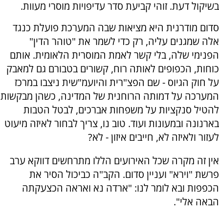
בשיקול דעת. זוהי קביעת סדר עדיפויות מוסרי מעוות.
סדום מודרנית היא מציאות שבה המערכת פועלת כנגד
אלה שמגנים עליה, רק כדי לשמר את "טוהר הדין"
הפנימי שלה, בלי קשר לאמת המוסרית הלאומית. אותם
כוחות, הכפופים לאותה רוח, קשורים בטבורם גם למאבק
על חוק הגיוס - שם הפצ"רית והיועמ"שית ניצבו במרכז
המערכה על דמותה הרוחנית של המדינה, כשהן מבקשות
להטיל סנקציות על משפחות אברכים, לבטל הטבות
בארנונה ובמעונות ועוד. טוב נו, צריך לבחור לאיזה מיעוט
לעזור ולאיזה לא, חייבים איזון - לא?
אין זה מקרה שכל האירועים הללו מתרחשים דווקא ערב
פרשת "וירא" ועניין סדום. הקב"ה כביכול הסיר את
הכפפות ובא לומר לנו: "ארדה נא ואראה הכצעקתה
הבאה אלי".