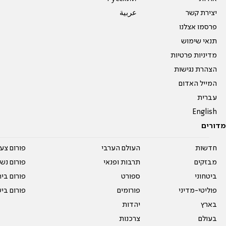
יצירת קשר
عربية
פרסמו אצלנו
תנאי שימוש
מדיניות פרטיות
הצהרת נגישות
המייל האדום
עברית
English
מדורים
חדשות
העולם הערבי
פורום צע
מבזקים
תרבות ופנאי
פורום נשו
ביטחוני
ספורט
פורום בי
פוליטי-מדיני
פורומים
פורום בי
בארץ
יהדות
בעולם
צרכנות