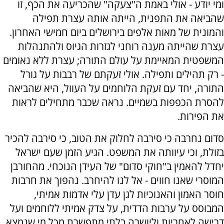
ומי יודע - אולי באמת ה"צעקה" שהכריעה את הכף, זו
שהביאה את התפנית, הייתה אותה עצרת תפילה
והמונית של מאות אלפים בירושלים ביום חמישי האחרון.
עצרת שהייתה מענה רוחני לגזרות הגיוס ולהתנהלות
המשפטית המאיימת על עולם התורה; עצרת ללא נאומים
- רק תהילים ותפילה. אולי זעקתם של רבבות על גורל
התורה, יחד עם זעקת הלוחמים על העוול, היא שהביאה
להסרת הכפפות בשמיים. נראה שכבר מתחילים לראות
את הפירות.
סדום נחרבה כי סירבה לחלוק את הטוב, כי סירבה להכיר
בזולת, וכי עיוותה את המשפט. הגיע הזמן שעם ישראל
יחדל להאמין ב"חוקי סדום" של העידן הנוכחי. מהחורבן
המוסרי שאנו חווים - אל לנו להיחרב. נהפוך את חרבות
חוסר האמון והאנוכיות לגן עדן עלי אדמות אמיתי,
המבוסס על ערבות הדדית, על צדק אמיתי ללוחמים ועל
דרישה לאחריות וליושרה בלתי מתפשרת מכל מי שנמצא