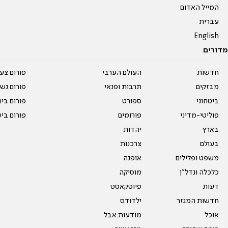
המייל האדום
עברית
English
מדורים
חדשות
העולם הערבי
פורום צע
מבזקים
תרבות ופנאי
פורום נשו
ביטחוני
ספורט
פורום בי
פוליטי-מדיני
פורומים
פורום בי
בארץ
יהדות
בעולם
צרכנות
משפט ופלילים
אופנה
כלכלה ונדל"ן
מוסיקה
דעות
פיוטקאסט
חדשות המגזר
ילדודס
אוכל
מודעות אבל