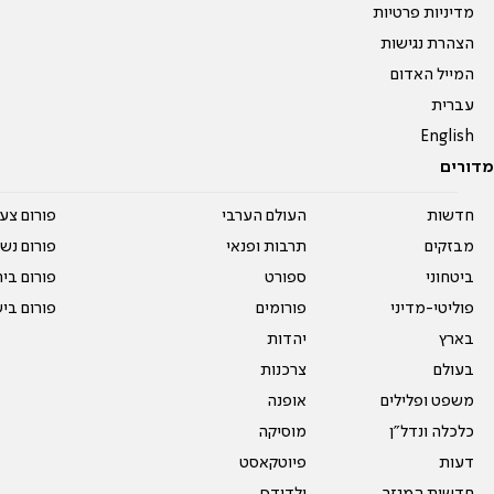
מדיניות פרטיות
הצהרת נגישות
המייל האדום
עברית
English
מדורים
חדשות
העולם הערבי
פורום צע
מבזקים
תרבות ופנאי
פורום נשו
ביטחוני
ספורט
פורום בי
פוליטי-מדיני
פורומים
פורום בי
בארץ
יהדות
בעולם
צרכנות
משפט ופלילים
אופנה
כלכלה ונדל"ן
מוסיקה
דעות
פיוטקאסט