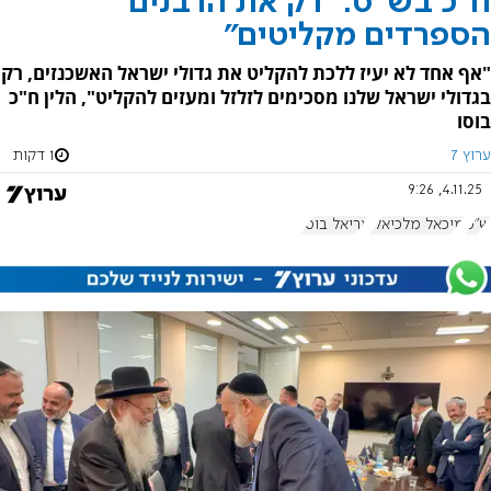
ח"כ בש"ס: "רק את הרבנים
הספרדים מקליטים"
"אף אחד לא יעיז ללכת להקליט את גדולי ישראל האשכנזים, רק
בגדולי ישראל שלנו מסכימים לזלזל ומעזים להקליט", הלין ח"כ
בוסו
ערוץ 7
1 דקות
4.11.25, 9:26
ש"ס
מיכאל מלכיאלי
אריאל בוסו