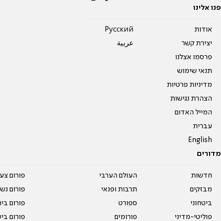
פנו אלינו
אודות
Pусский
יצירת קשר
عربية
פרסמו אצלנו
תנאי שימוש
מדיניות פרטיות
הצהרת נגישות
המייל האדום
עברית
English
מדורים
חדשות
העולם הערבי
פורום צע
מבזקים
תרבות ופנאי
פורום נשו
ביטחוני
ספורט
פורום בי
פוליטי-מדיני
פורומים
פורום בי