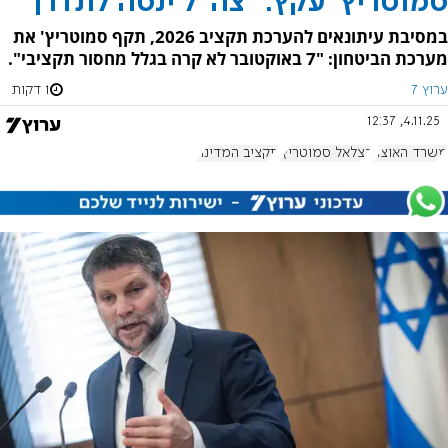
סמוטריץ' עקץ: "צה"ל ינסה לתדרך"
במסיבת עיתונאים להערכת תקציב 2026, תקף סמוטריץ' את
מערכת הביטחון: "7 באוקטובר לא קרה בגלל מחסור תקציבי".
ערוץ 7
1 דקות
4.11.25, 12:37
משרד האוצר
בצלאל סמוטריץ'
תקציב המדינה