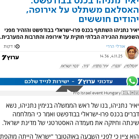
יאיר נתניהו בכנס בבודפשט:
האסלאם משתלט על אירופה,
יהודים חוששים
יאיר נתניהו השתתף בכנס פרו-ישראלי בבודפשט והזהיר מפני
השפעות ההגירה הבלתי חוקית על אירופה והתרבות המערבית.
אורלי הררי
1 דקות
4.11.25, 14:36
מוסלמים
הונגריה
יאיר נתניהו
הגירה
אנטי ישראלי
Pro Israel event Hungary 🇮🇱🇭🇺
יאיר נתניהו, בנו של ראש הממשלה בנימין נתניהו, נשא
דברים בכנס פרו-ישראלי בבודפשט ואמר כי המלחמה
שינתה וחיזקה את מעמדה האסטרטגי של מדינת ישראל.
הוא ציין כי לפני השבעה באוקטובר "ישראל הייתה מוקפת