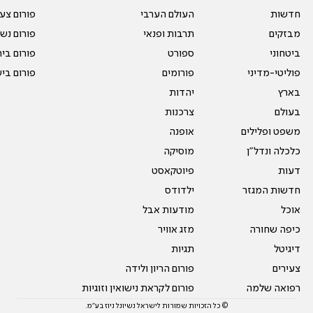
חדשות
העולם הערבי
פורום צע
מבזקים
תרבות ופנאי
פורום נשו
ביטחוני
ספורט
פורום בי
פוליטי-מדיני
פורומים
פורום בי
בארץ
יהדות
בעולם
צרכנות
משפט ופלילים
אופנה
כלכלה ונדל"ן
מוסיקה
דעות
פיוטקאסט
חדשות המגזר
ילדודס
אוכל
מודעות אבל
כיפה שחורה
מזג אוויר
דיגיטל
תגיות
צעירים
פורום הריון ולידה
רפואה שלמה
פורום לקראת נישואין וזוגיות
© כל הזכויות שמורות לישראל נשיונל ניוז בע"מ.