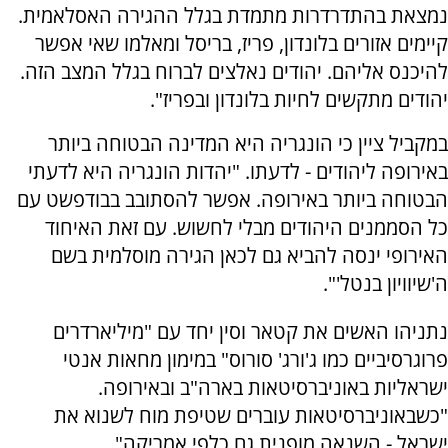
נמצאת בהתדרדרות מתמדת בגלל ההגירה האסלאמית.
קיימים אזורים בלונדון, פריז, בריסל ומאלמו שאי אפשר
להיכנס אליהם. יהודים נאלצים לברוח בגלל המצב הזה.
יהודים מתקשים לחיות בלונדון ובפריז".
במקביל ציין כי הונגריה היא המדינה הבטוחה ביותר
באירופה ליהודים - לדעתו. "יהדות הונגריה היא לדעתי
הבטוחה ביותר באירופה. אפשר להסתובב בבודפשט עם
כל הסממנים היהודים מבלי לחשוש. עם זאת האיחוד
האירופי ינסה להביא גם לכאן הגירה מוסלמית בשם
ה'שיוויון בנטל'".
נתניהו האשים את קטאר וסין יחד עם "מיליארדרים
פרוגרסיביים כמו ג'ורג' סורוס" במימון מחאות אנטי
ישראליות באוניברסיטאות בארה"ב ובאירופה.
"כשבאוניברסיטאות עוברים שטיפת מוח לשנוא את
ישראל - השנאה מופנית גם כלפי אמריקה".