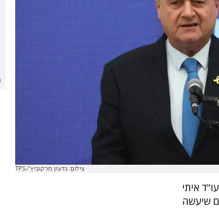
צילום: גדעון מרקוביץ'/TPS
ו"ד איתי
דם שיעשה