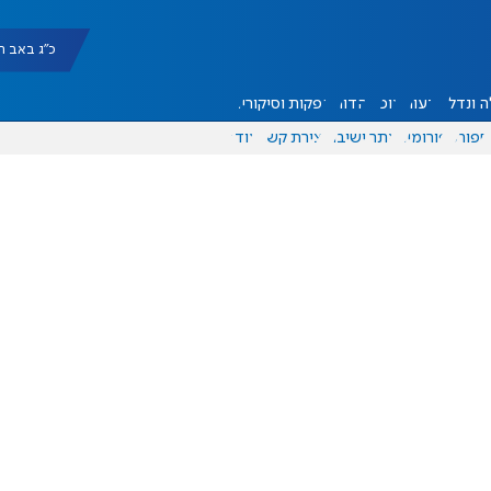
כ"ג באב תשפ"ו |
 ונדל"ן
דעות
אוכל
יהדות
הפקות וסיקורים
ספורט
פורומים
אתר ישיבה
יצירת קשר
עוד