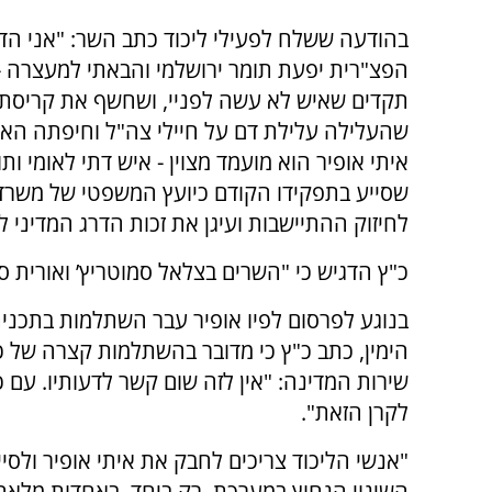
בהודעה ששלח לפעילי ליכוד כתב השר: "אני הד
הפצ"רית יפעת תומר ירושלמי והבאתי למעצרה -
תקדים שאיש לא עשה לפניי, ושחשף את קריסת
שהעלילה עלילת דם על חיילי צה"ל וחיפתה האח
איתי אופיר הוא מועמד מצוין - איש דתי לאומי ות
שסייע בתפקידו הקודם כיועץ המשפטי של משרד
לחיזוק ההתיישבות ועיגן את זכות הדרג המדיני 
כ"ץ הדגיש כי "השרים בצלאל סמוטריץ’ ואורית ס
בנוגע לפרסום לפיו אופיר עבר השתלמות בתכנית
הימין, כתב כ"ץ כי מדובר בהשתלמות קצרה של 
שירות המדינה: "אין לזה שום קשר לדעותיו. עם
לקרן הזאת".
"אנשי הליכוד צריכים לחבק את איתי אופיר ולס
השינוי הנחוץ במערכת. רק ביחד, באחדות מלאה -